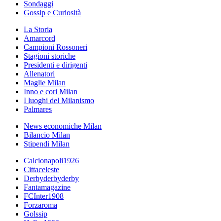
Sondaggi
Gossip e Curiosità
La Storia
Amarcord
Campioni Rossoneri
Stagioni storiche
Presidenti e dirigenti
Allenatori
Maglie Milan
Inno e cori Milan
I luoghi del Milanismo
Palmares
News economiche Milan
Bilancio Milan
Stipendi Milan
Calcionapoli1926
Cittaceleste
Derbyderbyderby
Fantamagazine
FCInter1908
Forzaroma
Golssip