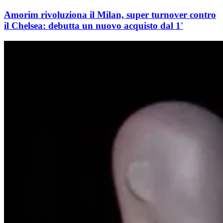
Amorim rivoluziona il Milan, super turnover contro
il Chelsea: debutta un nuovo acquisto dal 1'