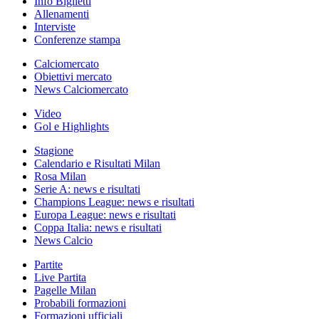
Info Biglietti
Allenamenti
Interviste
Conferenze stampa
Calciomercato
Obiettivi mercato
News Calciomercato
Video
Gol e Highlights
Stagione
Calendario e Risultati Milan
Rosa Milan
Serie A: news e risultati
Champions League: news e risultati
Europa League: news e risultati
Coppa Italia: news e risultati
News Calcio
Partite
Live Partita
Pagelle Milan
Probabili formazioni
Formazioni ufficiali