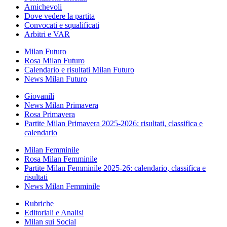
Amichevoli
Dove vedere la partita
Convocati e squalificati
Arbitri e VAR
Milan Futuro
Rosa Milan Futuro
Calendario e risultati Milan Futuro
News Milan Futuro
Giovanili
News Milan Primavera
Rosa Primavera
Partite Milan Primavera 2025-2026: risultati, classifica e
calendario
Milan Femminile
Rosa Milan Femminile
Partite Milan Femminile 2025-26: calendario, classifica e
risultati
News Milan Femminile
Rubriche
Editoriali e Analisi
Milan sui Social