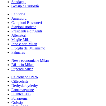
Sondaggi
Gossip e Curiosità
La Storia
Amarcord
Campioni Rossoneri
Stagioni storiche
Presidenti e dirigenti
Allenatori
Maglie Milan
Inno e cori Milan
I luoghi del Milanismo
Palmares
News economiche Milan
Bilancio Milan
Stipendi Milan
Calcionapoli1926
Cittaceleste
Derbyderbyderby
Fantamagazine
FCInter1908
Forzaroma
Golssip