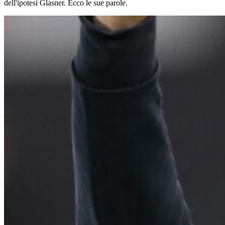
dell'ipotesi Glasner. Ecco le sue parole.