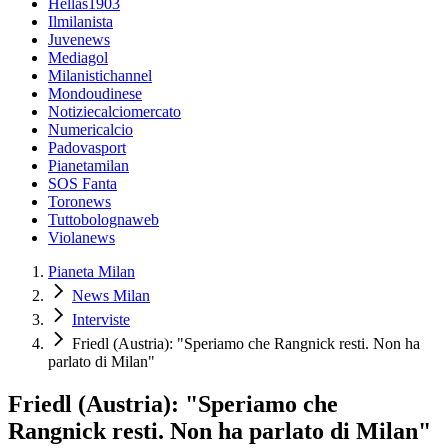
Hellas1903
Ilmilanista
Juvenews
Mediagol
Milanistichannel
Mondoudinese
Notiziecalciomercato
Numericalcio
Padovasport
Pianetamilan
SOS Fanta
Toronews
Tuttobolognaweb
Violanews
Pianeta Milan
News Milan
Interviste
Friedl (Austria): "Speriamo che Rangnick resti. Non ha
parlato di Milan"
Friedl (Austria): "Speriamo che
Rangnick resti. Non ha parlato di Milan"