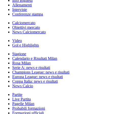
Info Biglietti
Allenamenti
Interviste
Conferenze stampa
Calciomercato
Obiettivi mercato
News Calciomercato
Video
Gol e Highlights
Stagione
Calendario e Risultati Milan
Rosa Milan
Serie A: news e risultati
Champions League: news e risultati
Europa League: news e risultati
Coppa Italia: news e risultati
News Calcio
Partite
Live Partita
Pagelle Milan
Probabili formazioni
Formazioni ufficiali