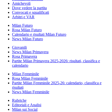
Amichevoli
Dove vedere la partita
Convocati e squalificati
Arbitri e VAR
Milan Futuro
Rosa Milan Futuro
Calendario e risultati Milan Futuro
News Milan Futuro
Giovanili
News Milan Primavera
Rosa Primavera
Partite Milan Primavera 2025-2026: risultati, classifica e
calendario
Milan Femminile
Rosa Milan Femminile
Partite Milan Femminile 2025-26: calendario, classifica e
risultati
News Milan Femminile
Rubriche
Editoriali e Analisi
Milan sui Social