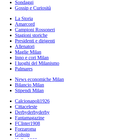
Sondaggi
Gossip e Curiosità
La Storia
Amarcord
Campioni Rossoneri
Stagioni storiche
Presidenti e dirigenti
Allenatori
Maglie Milan
Inno e cori Milan
I luoghi del Milanismo
Palmares
News economiche Milan
Bilancio Milan
Stipendi Milan
Calcionapoli1926
Cittaceleste
Derbyderbyderby
Fantamagazine
FCInter1908
Forzaroma
Golssip