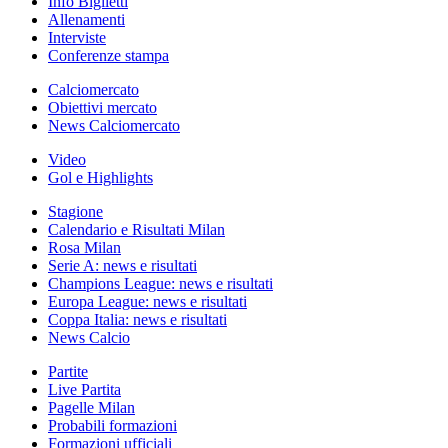
Info Biglietti
Allenamenti
Interviste
Conferenze stampa
Calciomercato
Obiettivi mercato
News Calciomercato
Video
Gol e Highlights
Stagione
Calendario e Risultati Milan
Rosa Milan
Serie A: news e risultati
Champions League: news e risultati
Europa League: news e risultati
Coppa Italia: news e risultati
News Calcio
Partite
Live Partita
Pagelle Milan
Probabili formazioni
Formazioni ufficiali