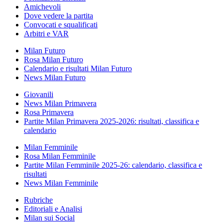
Amichevoli
Dove vedere la partita
Convocati e squalificati
Arbitri e VAR
Milan Futuro
Rosa Milan Futuro
Calendario e risultati Milan Futuro
News Milan Futuro
Giovanili
News Milan Primavera
Rosa Primavera
Partite Milan Primavera 2025-2026: risultati, classifica e
calendario
Milan Femminile
Rosa Milan Femminile
Partite Milan Femminile 2025-26: calendario, classifica e
risultati
News Milan Femminile
Rubriche
Editoriali e Analisi
Milan sui Social