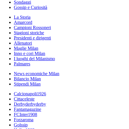
Sondaggi
Gossip e Curiosità
La Storia
Amarcord
Campioni Rossoneri
Stagioni storiche
Presidenti e dirigenti
Allenatori
Maglie Milan
Inno e cori Milan
I luoghi del Milanismo
Palmares
News economiche Milan
Bilancio Milan
Stipendi Milan
Calcionapoli1926
Cittaceleste
Derbyderbyderby
Fantamagazine
FCInter1908
Forzaroma
Golssip