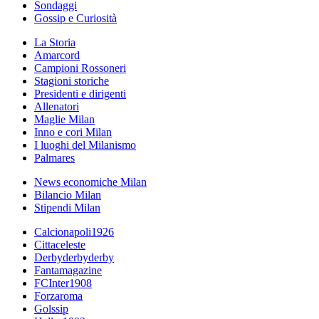
Sondaggi
Gossip e Curiosità
La Storia
Amarcord
Campioni Rossoneri
Stagioni storiche
Presidenti e dirigenti
Allenatori
Maglie Milan
Inno e cori Milan
I luoghi del Milanismo
Palmares
News economiche Milan
Bilancio Milan
Stipendi Milan
Calcionapoli1926
Cittaceleste
Derbyderbyderby
Fantamagazine
FCInter1908
Forzaroma
Golssip