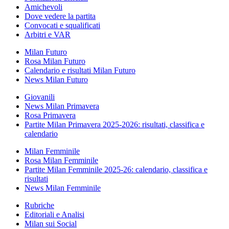
Amichevoli
Dove vedere la partita
Convocati e squalificati
Arbitri e VAR
Milan Futuro
Rosa Milan Futuro
Calendario e risultati Milan Futuro
News Milan Futuro
Giovanili
News Milan Primavera
Rosa Primavera
Partite Milan Primavera 2025-2026: risultati, classifica e
calendario
Milan Femminile
Rosa Milan Femminile
Partite Milan Femminile 2025-26: calendario, classifica e
risultati
News Milan Femminile
Rubriche
Editoriali e Analisi
Milan sui Social