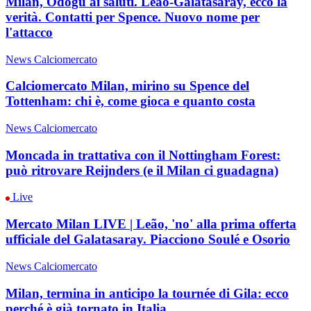
Milan, Odogu ai saluti. Leão-Galatasaray, ecco la
verità. Contatti per Spence. Nuovo nome per
l'attacco
News Calciomercato
Calciomercato Milan, mirino su Spence del
Tottenham: chi è, come gioca e quanto costa
News Calciomercato
Moncada in trattativa con il Nottingham Forest:
può ritrovare Reijnders (e il Milan ci guadagna)
Live
Mercato Milan LIVE | Leão, 'no' alla prima offerta
ufficiale del Galatasaray. Piacciono Soulé e Osorio
News Calciomercato
Milan, termina in anticipo la tournée di Gila: ecco
perché è già tornato in Italia