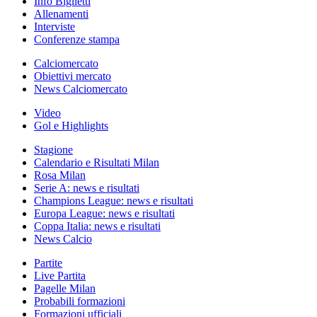
Info Biglietti
Allenamenti
Interviste
Conferenze stampa
Calciomercato
Obiettivi mercato
News Calciomercato
Video
Gol e Highlights
Stagione
Calendario e Risultati Milan
Rosa Milan
Serie A: news e risultati
Champions League: news e risultati
Europa League: news e risultati
Coppa Italia: news e risultati
News Calcio
Partite
Live Partita
Pagelle Milan
Probabili formazioni
Formazioni ufficiali