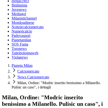
Hellas1903
Ilmilanista
Juvenews
Mediagol
Milanistichannel
Mondoudinese
Notiziecalciomercato
Numericalcio
Padovasport
Pianetamilan
SOS Fanta
Toronews
Tuttobolognaweb
Violanews
Pianeta Milan
Calciomercato
News Calciomercato
Milan, Ordine: "Modric inserito benissimo a Milanello.
Pulisic un caso", i dettagli
Milan, Ordine: "Modric inserito
benissimo a Milanello. Pulisic un caso", i