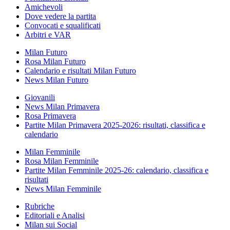
Amichevoli
Dove vedere la partita
Convocati e squalificati
Arbitri e VAR
Milan Futuro
Rosa Milan Futuro
Calendario e risultati Milan Futuro
News Milan Futuro
Giovanili
News Milan Primavera
Rosa Primavera
Partite Milan Primavera 2025-2026: risultati, classifica e
calendario
Milan Femminile
Rosa Milan Femminile
Partite Milan Femminile 2025-26: calendario, classifica e
risultati
News Milan Femminile
Rubriche
Editoriali e Analisi
Milan sui Social