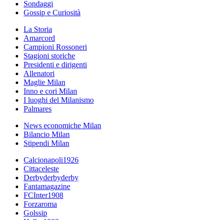
Sondaggi
Gossip e Curiosità
La Storia
Amarcord
Campioni Rossoneri
Stagioni storiche
Presidenti e dirigenti
Allenatori
Maglie Milan
Inno e cori Milan
I luoghi del Milanismo
Palmares
News economiche Milan
Bilancio Milan
Stipendi Milan
Calcionapoli1926
Cittaceleste
Derbyderbyderby
Fantamagazine
FCInter1908
Forzaroma
Golssip