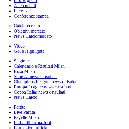
Info Biglietti
Allenamenti
Interviste
Conferenze stampa
Calciomercato
Obiettivi mercato
News Calciomercato
Video
Gol e Highlights
Stagione
Calendario e Risultati Milan
Rosa Milan
Serie A: news e risultati
Champions League: news e risultati
Europa League: news e risultati
Coppa Italia: news e risultati
News Calcio
Partite
Live Partita
Pagelle Milan
Probabili formazioni
Formazioni ufficiali