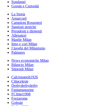
Sondaggi
Gossip e Curiosità
La Storia
Amarcord
Campioni Rossoneri
Stagioni storiche
Presidenti e dirigenti
Allenatori
Maglie Milan
Inno e cori Milan
I luoghi del Milanismo
Palmares
News economiche Milan
Bilancio Milan
Stipendi Milan
Calcionapoli1926
Cittaceleste
Derbyderbyderby
Fantamagazine
FCInter1908
Forzaroma
Golssip