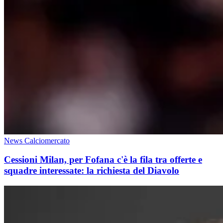
News Calciomercato
Cessioni Milan, per Fofana c'è la fila tra offerte e
squadre interessate: la richiesta del Diavolo