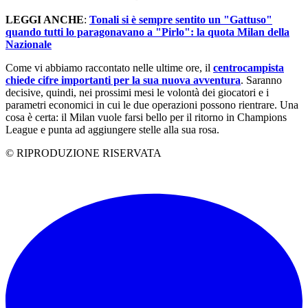
LEGGI ANCHE
:
Tonali si è sempre sentito un "Gattuso"
quando tutti lo paragonavano a "Pirlo": la quota Milan della
Nazionale
Come vi abbiamo raccontato nelle ultime ore, il
centrocampista
chiede cifre importanti per la sua nuova avventura
. Saranno
decisive, quindi, nei prossimi mesi le volontà dei giocatori e i
parametri economici in cui le due operazioni possono rientrare. Una
cosa è certa: il Milan vuole farsi bello per il ritorno in Champions
League e punta ad aggiungere stelle alla sua rosa.
© RIPRODUZIONE RISERVATA