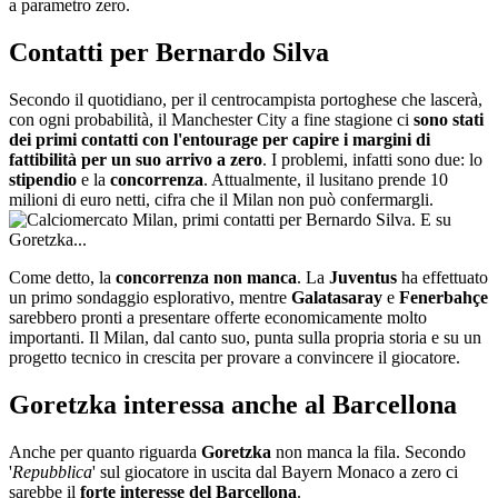
a parametro zero.
Contatti per Bernardo Silva
Secondo il quotidiano, per il centrocampista portoghese che lascerà,
con ogni probabilità, il Manchester City a fine stagione ci
sono stati
dei primi contatti con l'entourage per capire i margini di
fattibilità per un suo arrivo a zero
. I problemi, infatti sono due: lo
stipendio
e la
concorrenza
. Attualmente, il lusitano prende 10
milioni di euro netti, cifra che il Milan non può confermargli.
Come detto, la
concorrenza non manca
. La
Juventus
ha effettuato
un primo sondaggio esplorativo, mentre
Galatasaray
e
Fenerbahçe
sarebbero pronti a presentare offerte economicamente molto
importanti. Il Milan, dal canto suo, punta sulla propria storia e su un
progetto tecnico in crescita per provare a convincere il giocatore.
Goretzka interessa anche al Barcellona
Anche per quanto riguarda
Goretzka
non manca la fila. Secondo
'
Repubblica
' sul giocatore in uscita dal Bayern Monaco a zero ci
sarebbe il
forte interesse del Barcellona
.