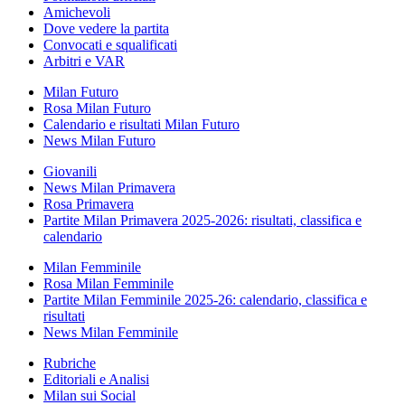
Amichevoli
Dove vedere la partita
Convocati e squalificati
Arbitri e VAR
Milan Futuro
Rosa Milan Futuro
Calendario e risultati Milan Futuro
News Milan Futuro
Giovanili
News Milan Primavera
Rosa Primavera
Partite Milan Primavera 2025-2026: risultati, classifica e
calendario
Milan Femminile
Rosa Milan Femminile
Partite Milan Femminile 2025-26: calendario, classifica e
risultati
News Milan Femminile
Rubriche
Editoriali e Analisi
Milan sui Social