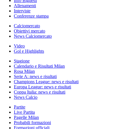
Info Biglietti
Allenamenti
Interviste
Conferenze stampa
Calciomercato
Obiettivi mercato
News Calciomercato
Video
Gol e Highlights
Stagione
Calendario e Risultati Milan
Rosa Milan
Serie A: news e risultati
Champions League: news e risultati
Europa League: news e risultati
Coppa Italia: news e risultati
News Calcio
Partite
Live Partita
Pagelle Milan
Probabili formazioni
Formazioni ufficiali