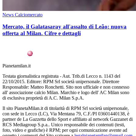
News Calciomercato
Mercato, il Galatasaray all'assalto di Leão: nuova
offerta al Milan. Cifre e dettagli
Pianetamilan.it
Testata giornalistica registrata - Aut. Trib.di Lecco n. 1143 del
22/10/2015. Editore: RPM Srl società unipersonale. Direttore
Responsabile: Matteo Ronchetti. Sito non ufficiale e non connesso
all' associazione calcio Milan. Marchio e logo dell' AC Milan sono
di esclusiva proprietà di A.C. Milan S.p.A.
Il sito PianetaMilan.it di titolarità di RPM Srl società unipersonale,
con sede in Lecco (LC), Via Mentana 79, C.F./PI 03601440138, è
partner de La Gazzetta dello Sport e affiliato al network Gazzanet di
RCS Mediagroup S.p.a.. Unico responsabile dei contenuti (testi,
foto, video e grafiche) è RPM; per ogni comunicazione avente ad
oggetto i contenuti del Sito scrivere a
legalpianetamilan@gmail.com