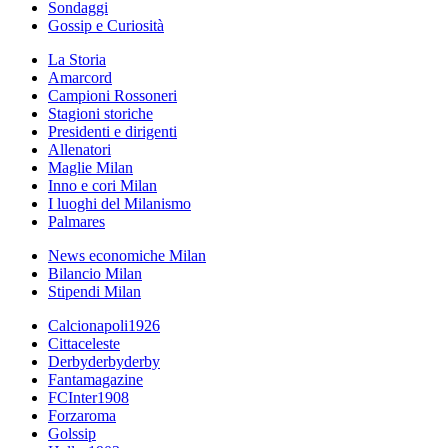
Sondaggi
Gossip e Curiosità
La Storia
Amarcord
Campioni Rossoneri
Stagioni storiche
Presidenti e dirigenti
Allenatori
Maglie Milan
Inno e cori Milan
I luoghi del Milanismo
Palmares
News economiche Milan
Bilancio Milan
Stipendi Milan
Calcionapoli1926
Cittaceleste
Derbyderbyderby
Fantamagazine
FCInter1908
Forzaroma
Golssip