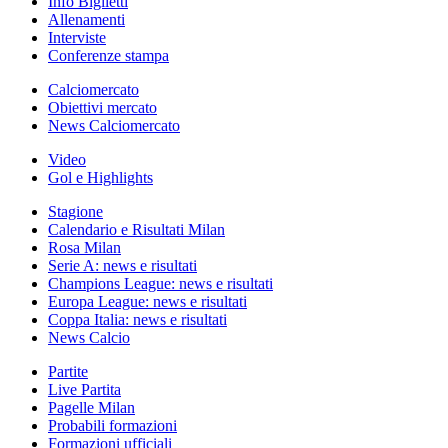
Info Biglietti
Allenamenti
Interviste
Conferenze stampa
Calciomercato
Obiettivi mercato
News Calciomercato
Video
Gol e Highlights
Stagione
Calendario e Risultati Milan
Rosa Milan
Serie A: news e risultati
Champions League: news e risultati
Europa League: news e risultati
Coppa Italia: news e risultati
News Calcio
Partite
Live Partita
Pagelle Milan
Probabili formazioni
Formazioni ufficiali