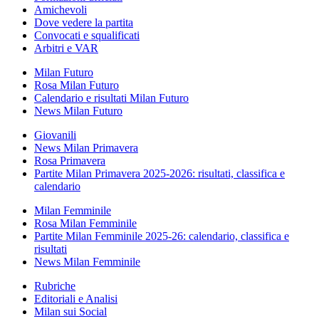
Amichevoli
Dove vedere la partita
Convocati e squalificati
Arbitri e VAR
Milan Futuro
Rosa Milan Futuro
Calendario e risultati Milan Futuro
News Milan Futuro
Giovanili
News Milan Primavera
Rosa Primavera
Partite Milan Primavera 2025-2026: risultati, classifica e
calendario
Milan Femminile
Rosa Milan Femminile
Partite Milan Femminile 2025-26: calendario, classifica e
risultati
News Milan Femminile
Rubriche
Editoriali e Analisi
Milan sui Social