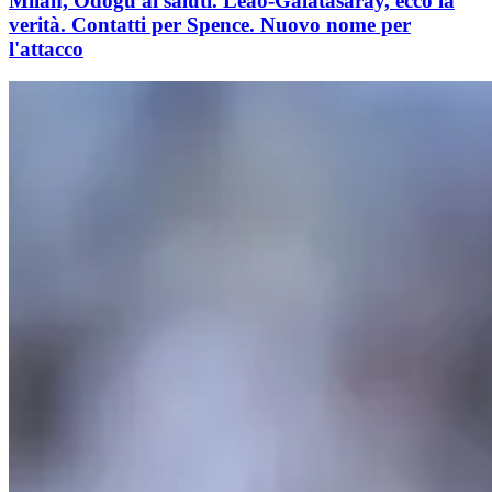
Milan, Odogu ai saluti. Leão-Galatasaray, ecco la
verità. Contatti per Spence. Nuovo nome per
l'attacco