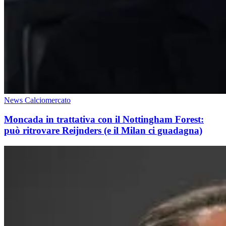
News Calciomercato
Moncada in trattativa con il Nottingham Forest:
può ritrovare Reijnders (e il Milan ci guadagna)