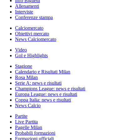
Info Biglietti
Allenamenti
Interviste
Conferenze stampa
Calciomercato
Obiettivi mercato
News Calciomercato
Video
Gol e Highlights
Stagione
Calendario e Risultati Milan
Rosa Milan
Serie A: news e risultati
Champions League: news e risultati
Europa League: news e risultati
Coppa Italia: news e risultati
News Calcio
Partite
Live Partita
Pagelle Milan
Probabili formazioni
Formazioni ufficiali