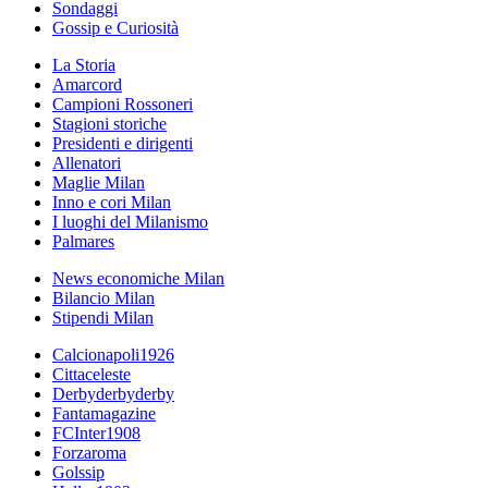
Sondaggi
Gossip e Curiosità
La Storia
Amarcord
Campioni Rossoneri
Stagioni storiche
Presidenti e dirigenti
Allenatori
Maglie Milan
Inno e cori Milan
I luoghi del Milanismo
Palmares
News economiche Milan
Bilancio Milan
Stipendi Milan
Calcionapoli1926
Cittaceleste
Derbyderbyderby
Fantamagazine
FCInter1908
Forzaroma
Golssip