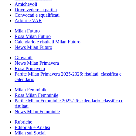
Amichevoli
Dove vedere la partita
Convocati e squalificati
Arbitri e VAR
Milan Futuro
Rosa Milan Futuro
Calendario e risultati Milan Futuro
News Milan Futuro
Giovanili
News Milan Primavera
Rosa Primavera
Partite Milan Primavera 2025-2026: risultati, classifica e
calendario
Milan Femminile
Rosa Milan Femminile
Partite Milan Femminile 2025-26: calendario, classifica e
risultati
News Milan Femminile
Rubriche
Editoriali e Analisi
Milan sui Social