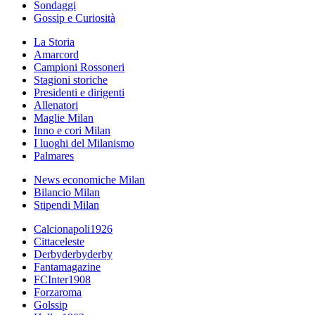
Sondaggi
Gossip e Curiosità
La Storia
Amarcord
Campioni Rossoneri
Stagioni storiche
Presidenti e dirigenti
Allenatori
Maglie Milan
Inno e cori Milan
I luoghi del Milanismo
Palmares
News economiche Milan
Bilancio Milan
Stipendi Milan
Calcionapoli1926
Cittaceleste
Derbyderbyderby
Fantamagazine
FCInter1908
Forzaroma
Golssip