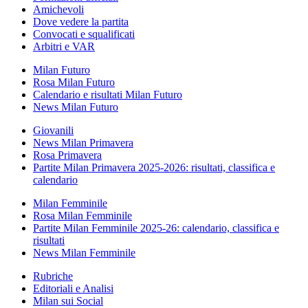
Amichevoli
Dove vedere la partita
Convocati e squalificati
Arbitri e VAR
Milan Futuro
Rosa Milan Futuro
Calendario e risultati Milan Futuro
News Milan Futuro
Giovanili
News Milan Primavera
Rosa Primavera
Partite Milan Primavera 2025-2026: risultati, classifica e
calendario
Milan Femminile
Rosa Milan Femminile
Partite Milan Femminile 2025-26: calendario, classifica e
risultati
News Milan Femminile
Rubriche
Editoriali e Analisi
Milan sui Social