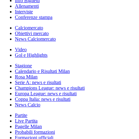
Info Biglietti
Allenamenti
Interviste
Conferenze stampa
Calciomercato
Obiettivi mercato
News Calciomercato
Video
Gol e Highlights
Stagione
Calendario e Risultati Milan
Rosa Milan
Serie A: news e risultati
Champions League: news e risultati
Europa League: news e risultati
Coppa Italia: news e risultati
News Calcio
Partite
Live Partita
Pagelle Milan
Probabili formazioni
Formazioni ufficiali