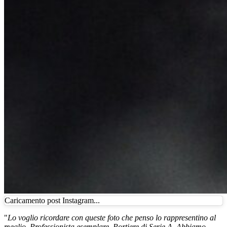
Caricamento post Instagram...
"
Lo voglio ricordare con queste foto che penso lo rappresentino al
meglio. Professionista esemplare. Portiere di Serie A. Abbiamo