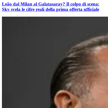
Leão dal Milan al Galatasaray? Il colpo di scena:
Sky svela le cifre reali della prima offerta ufficiale