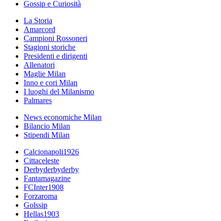
Gossip e Curiosità
La Storia
Amarcord
Campioni Rossoneri
Stagioni storiche
Presidenti e dirigenti
Allenatori
Maglie Milan
Inno e cori Milan
I luoghi del Milanismo
Palmares
News economiche Milan
Bilancio Milan
Stipendi Milan
Calcionapoli1926
Cittaceleste
Derbyderbyderby
Fantamagazine
FCInter1908
Forzaroma
Golssip
Hellas1903