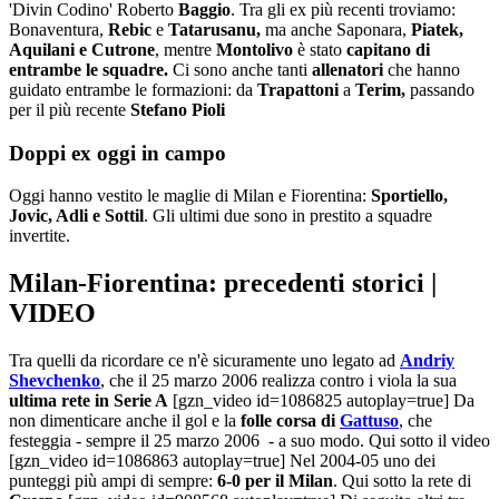
'Divin Codino' Roberto
Baggio
. Tra gli ex più recenti troviamo:
Bonaventura,
Rebic
e
Tatarusanu,
ma anche Saponara,
Piatek,
Aquilani e
Cutrone
, mentre
Montolivo
è stato
capitano di
entrambe le squadre.
Ci sono anche tanti
allenatori
che hanno
guidato entrambe le formazioni: da
Trapattoni
a
Terim,
passando
per il più recente
Stefano Pioli
Doppi ex oggi in campo
Oggi hanno vestito le maglie di Milan e Fiorentina:
Sportiello,
Jovic, Adli e Sottil
. Gli ultimi due sono in prestito a squadre
invertite.
Milan-Fiorentina: precedenti storici |
VIDEO
Tra quelli da ricordare ce n'è sicuramente uno legato ad
Andriy
Shevchenko
, che il 25 marzo 2006 realizza contro i viola la sua
ultima rete in Serie A
[gzn_video id=1086825 autoplay=true] Da
non dimenticare anche il gol e la
folle corsa di
Gattuso
, che
festeggia - sempre il 25 marzo 2006 - a suo modo. Qui sotto il video
[gzn_video id=1086863 autoplay=true] Nel 2004-05 uno dei
punteggi più ampi di sempre:
6-0 per il Milan
. Qui sotto la rete di