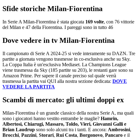
Sfide storiche Milan-Fiorentina
In Serie A Milan-Fiorentina è stata giocata
169 volte
, con 76 vittorie
del Milan e 47 della Fiorentina. I pareggi sono in tutto 46
Dove vedere in tv Milan-Fiorentina
Il campionato di Serie A 2024-25 si vede interamente su DAZN. Tre
partite a giornata vengono trasmesse in co-esclusiva anche su Sky.
La Coppa Italia è un'esclusiva Mediaset. La Champions League
viene trasmessa da Sky (185 partite su 203), le restanti gare sono su
Amazon Prime. Per sapere il canale preciso sul quale verrà
trasmessa la partita vai QUI alla nostra sezione dedicata:
DOVE
VEDERE LA PARTITA
Scambi di mercato: gli ultimi doppi ex
Milan-Fiorentina è un grande classico della nostra Serie A, ma quali
sono i giocatori hanno vestito entrambe le maglie?
Hamrin,
Albertosi, Chiarugi, Massaro, Toldo, Vieri, Giovanni Galli e
Brian Laudrup
sono solo alcuni tra i tanti. E ancora:
Ambrosini
,
Brocchi
,
Pazzini
,
Storari
,
Rui Costa
,
Borgonovo
,
Pancaro
e il