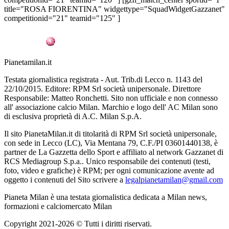
title="ROSA FIORENTINA" widgettype="SquadWidgetGazzanet"
competitionid="21" teamid="125" ]
Pianetamilan.it
Testata giornalistica registrata - Aut. Trib.di Lecco n. 1143 del
22/10/2015. Editore: RPM Srl società unipersonale. Direttore
Responsabile: Matteo Ronchetti. Sito non ufficiale e non connesso
all' associazione calcio Milan. Marchio e logo dell' AC Milan sono
di esclusiva proprietà di A.C. Milan S.p.A.
Il sito PianetaMilan.it di titolarità di RPM Srl società unipersonale,
con sede in Lecco (LC), Via Mentana 79, C.F./PI 03601440138, è
partner de La Gazzetta dello Sport e affiliato al network Gazzanet di
RCS Mediagroup S.p.a.. Unico responsabile dei contenuti (testi,
foto, video e grafiche) è RPM; per ogni comunicazione avente ad
oggetto i contenuti del Sito scrivere a
legalpianetamilan@gmail.com
Pianeta Milan è una testata giornalistica dedicata a Milan news,
formazioni e calciomercato Milan
Copyright 2021-2026 © Tutti i diritti riservati.