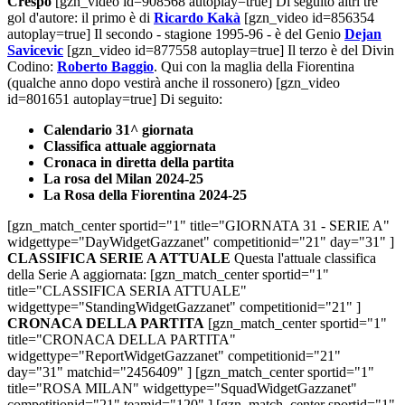
Crespo
[gzn_video id=908568 autoplay=true] Di seguito altri tre
gol d'autore: il primo è di
Ricardo Kakà
[gzn_video id=856354
autoplay=true] Il secondo - stagione 1995-96 - è del Genio
Dejan
Savicevic
[gzn_video id=877558 autoplay=true] Il terzo è del Divin
Codino:
Roberto Baggio
. Qui con la maglia della Fiorentina
(qualche anno dopo vestirà anche il rossonero) [gzn_video
id=801651 autoplay=true] Di seguito:
Calendario 31^ giornata
Classifica attuale aggiornata
Cronaca in diretta della partita
La rosa del Milan 2024-25
La Rosa della Fiorentina 2024-25
[gzn_match_center sportid="1" title="GIORNATA 31 - SERIE A"
widgettype="DayWidgetGazzanet" competitionid="21" day="31" ]
CLASSIFICA SERIE A ATTUALE
Questa l'attuale classifica
della Serie A aggiornata: [gzn_match_center sportid="1"
title="CLASSIFICA SERIA ATTUALE"
widgettype="StandingWidgetGazzanet" competitionid="21" ]
CRONACA DELLA PARTITA
[gzn_match_center sportid="1"
title="CRONACA DELLA PARTITA"
widgettype="ReportWidgetGazzanet" competitionid="21"
day="31" matchid="2456409" ] [gzn_match_center sportid="1"
title="ROSA MILAN" widgettype="SquadWidgetGazzanet"
competitionid="21" teamid="120" ] [gzn_match_center sportid="1"