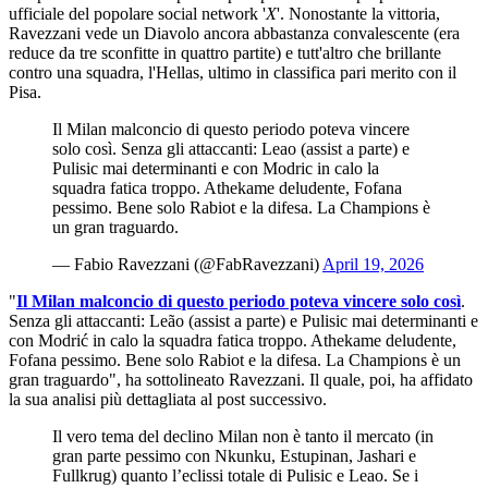
ufficiale del popolare social network '
X
'. Nonostante la vittoria,
Ravezzani vede un Diavolo ancora abbastanza convalescente (era
reduce da tre sconfitte in quattro partite) e tutt'altro che brillante
contro una squadra, l'Hellas, ultimo in classifica pari merito con il
Pisa.
Il Milan malconcio di questo periodo poteva vincere
solo così. Senza gli attaccanti: Leao (assist a parte) e
Pulisic mai determinanti e con Modric in calo la
squadra fatica troppo. Athekame deludente, Fofana
pessimo. Bene solo Rabiot e la difesa. La Champions è
un gran traguardo.
— Fabio Ravezzani (@FabRavezzani)
April 19, 2026
"
Il Milan malconcio di questo periodo poteva vincere solo così
.
Senza gli attaccanti: Leão (assist a parte) e Pulisic mai determinanti e
con Modrić in calo la squadra fatica troppo. Athekame deludente,
Fofana pessimo. Bene solo Rabiot e la difesa. La Champions è un
gran traguardo", ha sottolineato Ravezzani. Il quale, poi, ha affidato
la sua analisi più dettagliata al post successivo.
Il vero tema del declino Milan non è tanto il mercato (in
gran parte pessimo con Nkunku, Estupinan, Jashari e
Fullkrug) quanto l’eclissi totale di Pulisic e Leao. Se i