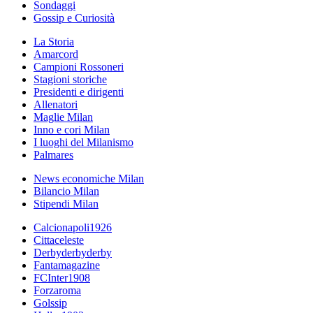
Sondaggi
Gossip e Curiosità
La Storia
Amarcord
Campioni Rossoneri
Stagioni storiche
Presidenti e dirigenti
Allenatori
Maglie Milan
Inno e cori Milan
I luoghi del Milanismo
Palmares
News economiche Milan
Bilancio Milan
Stipendi Milan
Calcionapoli1926
Cittaceleste
Derbyderbyderby
Fantamagazine
FCInter1908
Forzaroma
Golssip