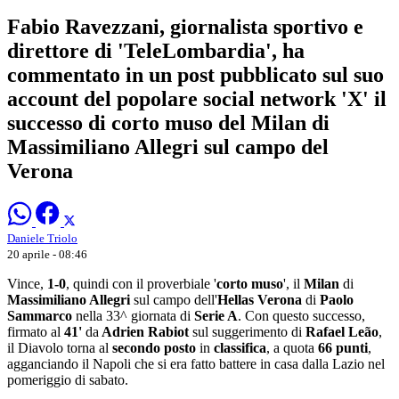
Fabio Ravezzani, giornalista sportivo e
direttore di 'TeleLombardia', ha
commentato in un post pubblicato sul suo
account del popolare social network 'X' il
successo di corto muso del Milan di
Massimiliano Allegri sul campo del
Verona
Daniele Triolo
20 aprile - 08:46
Vince,
1-0
, quindi con il proverbiale '
corto muso
', il
Milan
di
Massimiliano Allegri
sul campo dell'
Hellas Verona
di
Paolo
Sammarco
nella 33^ giornata di
Serie A
. Con questo successo,
firmato al
41'
da
Adrien Rabiot
sul suggerimento di
Rafael Leão
,
il Diavolo torna al
secondo posto
in
classifica
, a quota
66 punti
,
agganciando il Napoli che si era fatto battere in casa dalla Lazio nel
pomeriggio di sabato.