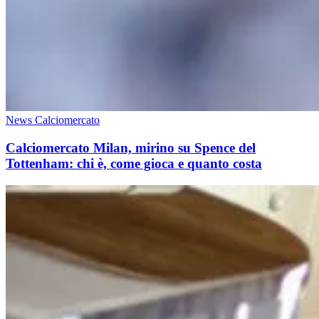
News Calciomercato
Calciomercato Milan, mirino su Spence del
Tottenham: chi è, come gioca e quanto costa