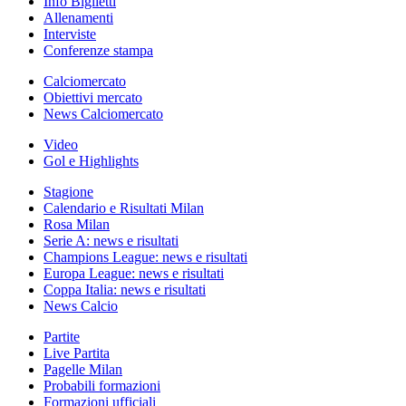
Info Biglietti
Allenamenti
Interviste
Conferenze stampa
Calciomercato
Obiettivi mercato
News Calciomercato
Video
Gol e Highlights
Stagione
Calendario e Risultati Milan
Rosa Milan
Serie A: news e risultati
Champions League: news e risultati
Europa League: news e risultati
Coppa Italia: news e risultati
News Calcio
Partite
Live Partita
Pagelle Milan
Probabili formazioni
Formazioni ufficiali