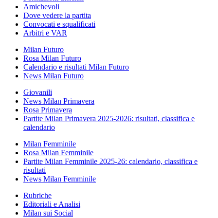
Amichevoli
Dove vedere la partita
Convocati e squalificati
Arbitri e VAR
Milan Futuro
Rosa Milan Futuro
Calendario e risultati Milan Futuro
News Milan Futuro
Giovanili
News Milan Primavera
Rosa Primavera
Partite Milan Primavera 2025-2026: risultati, classifica e
calendario
Milan Femminile
Rosa Milan Femminile
Partite Milan Femminile 2025-26: calendario, classifica e
risultati
News Milan Femminile
Rubriche
Editoriali e Analisi
Milan sui Social