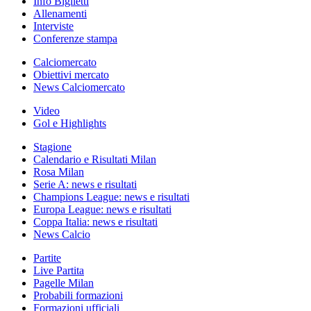
Info Biglietti
Allenamenti
Interviste
Conferenze stampa
Calciomercato
Obiettivi mercato
News Calciomercato
Video
Gol e Highlights
Stagione
Calendario e Risultati Milan
Rosa Milan
Serie A: news e risultati
Champions League: news e risultati
Europa League: news e risultati
Coppa Italia: news e risultati
News Calcio
Partite
Live Partita
Pagelle Milan
Probabili formazioni
Formazioni ufficiali