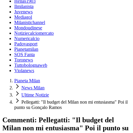
Hellas1903
Ilmilanista
Juvenews
Mediagol
Milanistichannel
Mondoudinese
Notiziecalciomercato
Numericalcio
Padovasport
Pianetamilan
SOS Fanta
Toronews
Tuttobolognaweb
Violanews
Pianeta Milan
News Milan
Ultime Notizie
Pellegatti: "Il budget del Milan non mi entusiasma" Poi il
punto su Gonçalo Ramos
Commenti: Pellegatti: "Il budget del
Milan non mi entusiasma" Poi il punto su