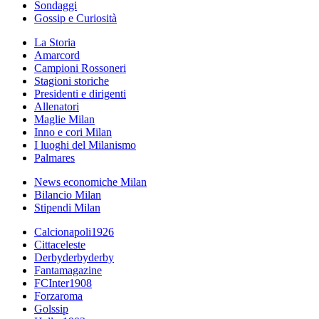
Sondaggi
Gossip e Curiosità
La Storia
Amarcord
Campioni Rossoneri
Stagioni storiche
Presidenti e dirigenti
Allenatori
Maglie Milan
Inno e cori Milan
I luoghi del Milanismo
Palmares
News economiche Milan
Bilancio Milan
Stipendi Milan
Calcionapoli1926
Cittaceleste
Derbyderbyderby
Fantamagazine
FCInter1908
Forzaroma
Golssip