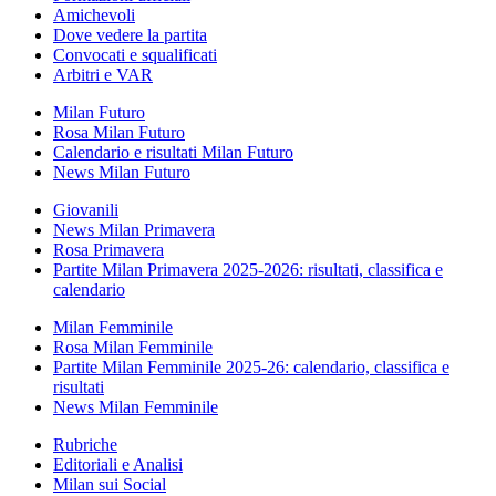
Amichevoli
Dove vedere la partita
Convocati e squalificati
Arbitri e VAR
Milan Futuro
Rosa Milan Futuro
Calendario e risultati Milan Futuro
News Milan Futuro
Giovanili
News Milan Primavera
Rosa Primavera
Partite Milan Primavera 2025-2026: risultati, classifica e
calendario
Milan Femminile
Rosa Milan Femminile
Partite Milan Femminile 2025-26: calendario, classifica e
risultati
News Milan Femminile
Rubriche
Editoriali e Analisi
Milan sui Social