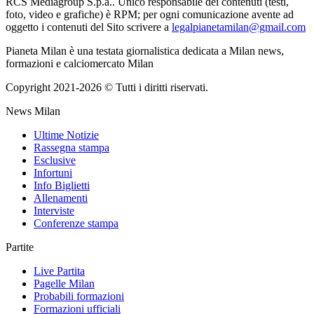
RCS Mediagroup S.p.a.. Unico responsabile dei contenuti (testi,
foto, video e grafiche) è RPM; per ogni comunicazione avente ad
oggetto i contenuti del Sito scrivere a
legalpianetamilan@gmail.com
Pianeta Milan è una testata giornalistica dedicata a Milan news,
formazioni e calciomercato Milan
Copyright 2021-2026 © Tutti i diritti riservati.
News Milan
Ultime Notizie
Rassegna stampa
Esclusive
Infortuni
Info Biglietti
Allenamenti
Interviste
Conferenze stampa
Partite
Live Partita
Pagelle Milan
Probabili formazioni
Formazioni ufficiali