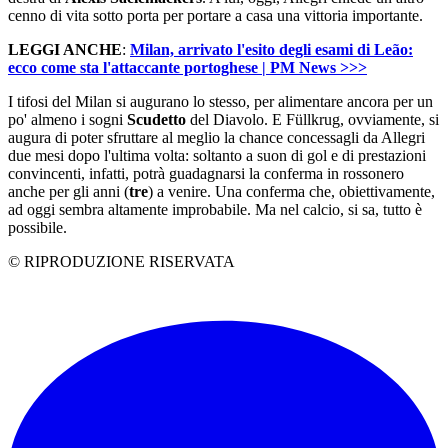
cenno di vita sotto porta per portare a casa una vittoria importante.
LEGGI ANCHE
:
Milan, arrivato l'esito degli esami di Leão:
ecco come sta l'attaccante portoghese | PM News >>>
I tifosi del Milan si augurano lo stesso, per alimentare ancora per un
po' almeno i sogni
Scudetto
del Diavolo. E Füllkrug, ovviamente, si
augura di poter sfruttare al meglio la chance concessagli da Allegri
due mesi dopo l'ultima volta: soltanto a suon di gol e di prestazioni
convincenti, infatti, potrà guadagnarsi la conferma in rossonero
anche per gli anni (
tre
) a venire. Una conferma che, obiettivamente,
ad oggi sembra altamente improbabile. Ma nel calcio, si sa, tutto è
possibile.
© RIPRODUZIONE RISERVATA