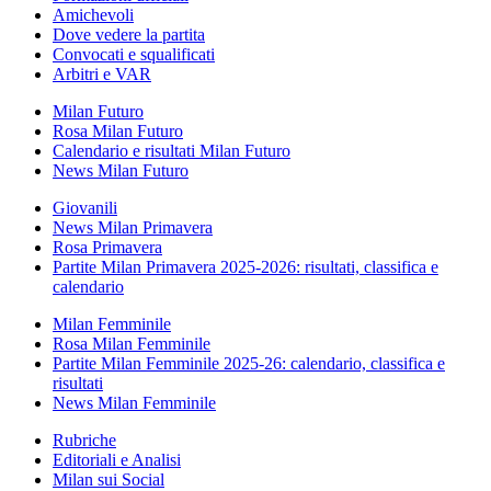
Amichevoli
Dove vedere la partita
Convocati e squalificati
Arbitri e VAR
Milan Futuro
Rosa Milan Futuro
Calendario e risultati Milan Futuro
News Milan Futuro
Giovanili
News Milan Primavera
Rosa Primavera
Partite Milan Primavera 2025-2026: risultati, classifica e
calendario
Milan Femminile
Rosa Milan Femminile
Partite Milan Femminile 2025-26: calendario, classifica e
risultati
News Milan Femminile
Rubriche
Editoriali e Analisi
Milan sui Social