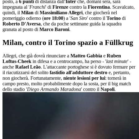
posto, a
6 punti
di distanza dall
'Inter
che, domani sera, sarà
impegnata al '
Franchi
' di
Firenze
contro la
Fiorentina
. Scavalcato,
quindi, il
Milan
di
Massimiliano Allegri
, che giocherà nel
pomeriggio odierno (
ore 18:00
) a '
San Siro
' contro il
Torino
di
Roberto D'Aversa
, che da poche settimane guida la squadra
granata al posto di
Marco Baroni
.
Milan, contro il Torino spazio a Füllkrug
Allegri, che già dovrà rinunciare a
Matteo Gabbia
e
Ruben
Loftus-Cheek
in difesa e a centrocampo, ha perso - '
last minute
' -
anche
Rafael Leão
. L'attaccante portoghese si è dovuto fermare per
il riacutizzarsi del solito
fastidio all'adduttore destro
e, pertanto,
non giocherà. Fortunatamente,
niente lesioni per lui
: tornerà in
campo presto, molto probabilmente dopo la sosta, per il big match
dello stadio '
Diego Armando Maradona
' contro il
Napoli
.