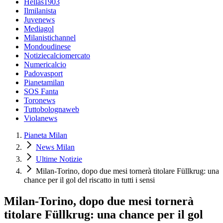
Hellas1903
Ilmilanista
Juvenews
Mediagol
Milanistichannel
Mondoudinese
Notiziecalciomercato
Numericalcio
Padovasport
Pianetamilan
SOS Fanta
Toronews
Tuttobolognaweb
Violanews
Pianeta Milan
News Milan
Ultime Notizie
Milan-Torino, dopo due mesi tornerà titolare Füllkrug: una
chance per il gol del riscatto in tutti i sensi
Milan-Torino, dopo due mesi tornerà
titolare Füllkrug: una chance per il gol