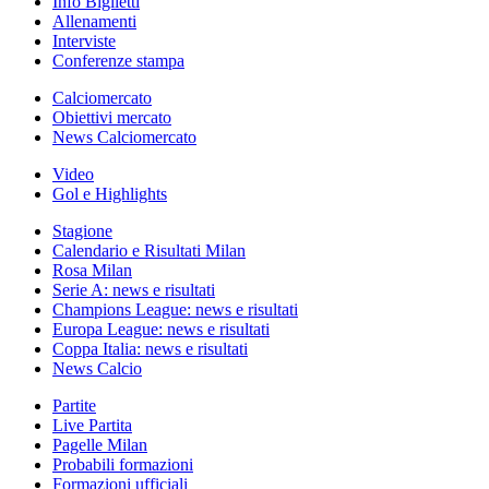
Info Biglietti
Allenamenti
Interviste
Conferenze stampa
Calciomercato
Obiettivi mercato
News Calciomercato
Video
Gol e Highlights
Stagione
Calendario e Risultati Milan
Rosa Milan
Serie A: news e risultati
Champions League: news e risultati
Europa League: news e risultati
Coppa Italia: news e risultati
News Calcio
Partite
Live Partita
Pagelle Milan
Probabili formazioni
Formazioni ufficiali