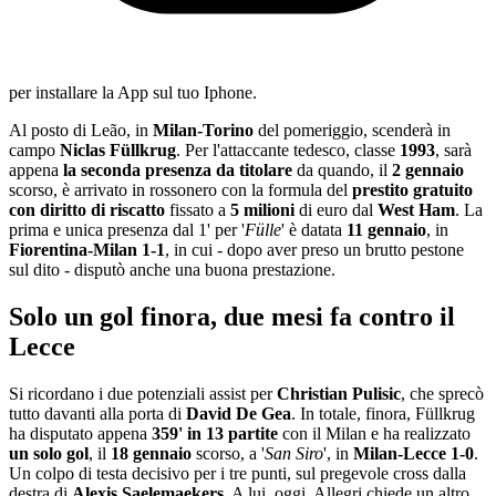
per installare la App sul tuo Iphone.
Al posto di Leão, in
Milan-Torino
del pomeriggio, scenderà in
campo
Niclas Füllkrug
. Per l'attaccante tedesco, classe
1993
, sarà
appena
la seconda presenza da titolare
da quando, il
2 gennaio
scorso, è arrivato in rossonero con la formula del
prestito gratuito
con diritto di riscatto
fissato a
5 milioni
di euro dal
West Ham
. La
prima e unica presenza dal 1' per '
Fülle
' è datata
11 gennaio
, in
Fiorentina-Milan 1-1
, in cui - dopo aver preso un brutto pestone
sul dito - disputò anche una buona prestazione.
Solo un gol finora, due mesi fa contro il
Lecce
Si ricordano i due potenziali assist per
Christian Pulisic
, che sprecò
tutto davanti alla porta di
David De Gea
. In totale, finora, Füllkrug
ha disputato appena
359' in 13 partite
con il Milan e ha realizzato
un solo gol
, il
18 gennaio
scorso, a '
San Siro
', in
Milan-Lecce 1-0
.
Un colpo di testa decisivo per i tre punti, sul pregevole cross dalla
destra di
Alexis Saelemaekers
. A lui, oggi, Allegri chiede un altro