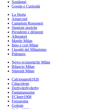
Sondaggi
Gossip e Curiosità
La Storia
Amarcord
Campioni Rossoneri
Stagioni storiche
Presidenti e dirigenti
Allenatori
Maglie Milan
Inno e cori Milan
I luoghi del Milanismo
Palmares
News economiche Milan
Bilancio Milan
Stipendi Milan
Calcionapoli1926
Cittaceleste
Derbyderbyderby
Fantamagazine
FCInter1908
Forzaroma
Golssip