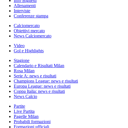
Info Biglietti
Allenamenti
Interviste
Conferenze stampa
Calciomercato
Obiettivi mercato
News Calciomercato
Video
Gol e Highlights
Stagione
Calendario e Risultati Milan
Rosa Milan
Serie A: news e risultati
Champions League: news e risultati
Europa League: news e risultati
Coppa Italia: news e risultati
News Calcio
Partite
Live Partita
Pagelle Milan
Probabili formazioni
Formazioni ufficiali