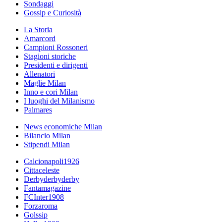
Sondaggi
Gossip e Curiosità
La Storia
Amarcord
Campioni Rossoneri
Stagioni storiche
Presidenti e dirigenti
Allenatori
Maglie Milan
Inno e cori Milan
I luoghi del Milanismo
Palmares
News economiche Milan
Bilancio Milan
Stipendi Milan
Calcionapoli1926
Cittaceleste
Derbyderbyderby
Fantamagazine
FCInter1908
Forzaroma
Golssip