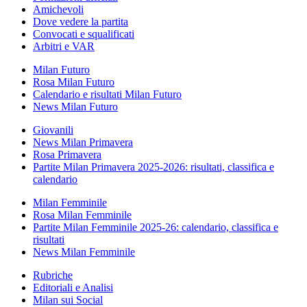
Amichevoli
Dove vedere la partita
Convocati e squalificati
Arbitri e VAR
Milan Futuro
Rosa Milan Futuro
Calendario e risultati Milan Futuro
News Milan Futuro
Giovanili
News Milan Primavera
Rosa Primavera
Partite Milan Primavera 2025-2026: risultati, classifica e
calendario
Milan Femminile
Rosa Milan Femminile
Partite Milan Femminile 2025-26: calendario, classifica e
risultati
News Milan Femminile
Rubriche
Editoriali e Analisi
Milan sui Social