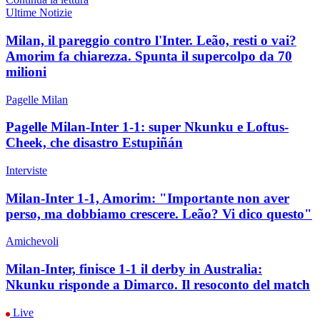
Ultime Notizie
Milan, il pareggio contro l'Inter. Leão, resti o vai?
Amorim fa chiarezza. Spunta il supercolpo da 70
milioni
Pagelle Milan
Pagelle Milan-Inter 1-1: super Nkunku e Loftus-
Cheek, che disastro Estupiñán
Interviste
Milan-Inter 1-1, Amorim: "Importante non aver
perso, ma dobbiamo crescere. Leão? Vi dico questo"
Amichevoli
Milan-Inter, finisce 1-1 il derby in Australia:
Nkunku risponde a Dimarco. Il resoconto del match
Live