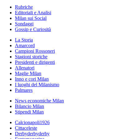
Rubriche
Editoriali e Analisi
Milan sui Social
Sondaggi
Gossip e Curiosità
La Storia
Amarcord
Campioni Rossoneri
Stagioni storiche
Presidenti e dirigenti
Allenatori
Maglie Milan
Inno e cori Milan
I luoghi del Milanismo
Palmares
News economiche Milan
Bilancio Milan
Stipendi Milan
Calcionapoli1926
Cittaceleste
Derbyderbyderby