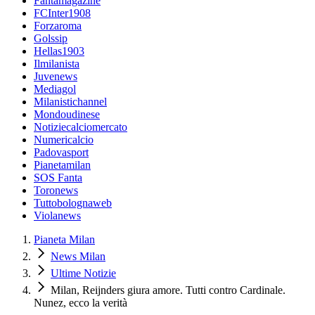
Fantamagazine
FCInter1908
Forzaroma
Golssip
Hellas1903
Ilmilanista
Juvenews
Mediagol
Milanistichannel
Mondoudinese
Notiziecalciomercato
Numericalcio
Padovasport
Pianetamilan
SOS Fanta
Toronews
Tuttobolognaweb
Violanews
Pianeta Milan
News Milan
Ultime Notizie
Milan, Reijnders giura amore. Tutti contro Cardinale.
Nunez, ecco la verità