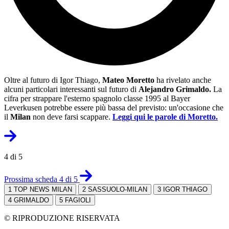
Oltre al futuro di Igor Thiago,
Mateo Moretto
ha rivelato anche
alcuni particolari interessanti sul futuro di
Alejandro Grimaldo.
La
cifra per strappare l'esterno spagnolo classe 1995 al Bayer
Leverkusen potrebbe essere più bassa del previsto: un'occasione che
il
Milan
non deve farsi scappare.
Leggi qui le parole di Moretto.
4 di 5
Prossima scheda 4 di 5
1
TOP NEWS MILAN
2
SASSUOLO-MILAN
3
IGOR THIAGO
4
GRIMALDO
5
FAGIOLI
© RIPRODUZIONE RISERVATA