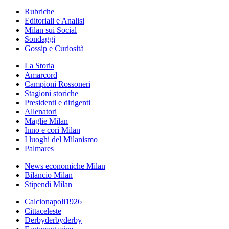
Rubriche
Editoriali e Analisi
Milan sui Social
Sondaggi
Gossip e Curiosità
La Storia
Amarcord
Campioni Rossoneri
Stagioni storiche
Presidenti e dirigenti
Allenatori
Maglie Milan
Inno e cori Milan
I luoghi del Milanismo
Palmares
News economiche Milan
Bilancio Milan
Stipendi Milan
Calcionapoli1926
Cittaceleste
Derbyderbyderby