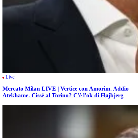
Live
Mercato Milan LIVE | Vertice con Amorim. Addio
Atekhame. Cissè al Torino? C'è l'ok di Højbjerg