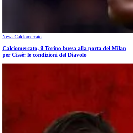
News Calciomercato
Calciomercato, il Torino bussa alla porta del Milan
per Cissè: le condizioni del Diavolo