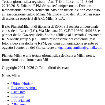
Testata giornalistica registrata - Aut. Trib.di Lecco n. 1143 del
22/10/2015. Editore: RPM Srl società unipersonale. Direttore
Responsabile: Matteo Ronchetti. Sito non ufficiale e non connesso
all' associazione calcio Milan. Marchio e logo dell' AC Milan sono
di esclusiva proprietà di A.C. Milan S.p.A.
Il sito PianetaMilan.it di titolarità di RPM Srl società unipersonale,
con sede in Lecco (LC), Via Mentana 79, C.F./PI 03601440138, è
partner de La Gazzetta dello Sport e affiliato al network Gazzanet di
RCS Mediagroup S.p.a.. Unico responsabile dei contenuti (testi,
foto, video e grafiche) è RPM; per ogni comunicazione avente ad
oggetto i contenuti del Sito scrivere a
legalpianetamilan@gmail.com
Pianeta Milan è una testata giornalistica dedicata a Milan news,
formazioni e calciomercato Milan
Copyright 2021-2026 © Tutti i diritti riservati.
News Milan
Ultime Notizie
Rassegna stampa
Esclusive
Infortuni
Info Biglietti
Allenamenti