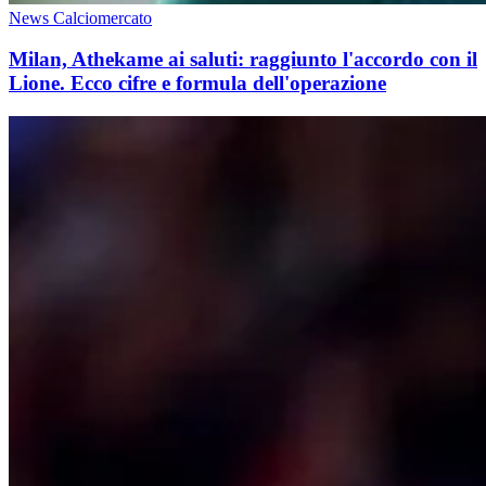
News Calciomercato
Milan, Athekame ai saluti: raggiunto l'accordo con il
Lione. Ecco cifre e formula dell'operazione