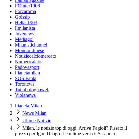
Fantamagazine
FCInter1908
Forzaroma
Golssip
Hellas1903
Ilmilanista
Juvenews
Mediagol
Milanistichannel
Mondoudinese
Notiziecalciomercato
Numericalcio
Padovasport
Pianetamilan
SOS Fanta
Toronews
Tuttobolognaweb
Violanews
Pianeta Milan
News Milan
Ultime Notizie
Milan, le notizie top di oggi: Arriva Fagioli? Fissato il
prezzo per Igor Thiago. Le ultime verso il Sassuolo