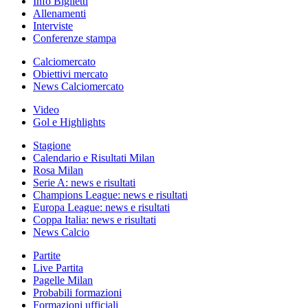
Info Biglietti
Allenamenti
Interviste
Conferenze stampa
Calciomercato
Obiettivi mercato
News Calciomercato
Video
Gol e Highlights
Stagione
Calendario e Risultati Milan
Rosa Milan
Serie A: news e risultati
Champions League: news e risultati
Europa League: news e risultati
Coppa Italia: news e risultati
News Calcio
Partite
Live Partita
Pagelle Milan
Probabili formazioni
Formazioni ufficiali