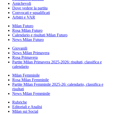
Amichevoli
Dove vedere la partita
Convocati e squalificati
Arbitri e VAR
Milan Futuro
Rosa Milan Futuro
Calendario e risultati Milan Futuro
News Milan Futuro
Giovanili
News Milan Primavera
Rosa Primavera
Partite Milan Primavera 2025-2026: risultati, classifica e
calendario
Milan Femminile
Rosa Milan Femminile
Partite Milan Femminile 2025-26: calendario, classifica e
risultati
News Milan Femminile
Rubriche
Editoriali e Analisi
Milan sui Social