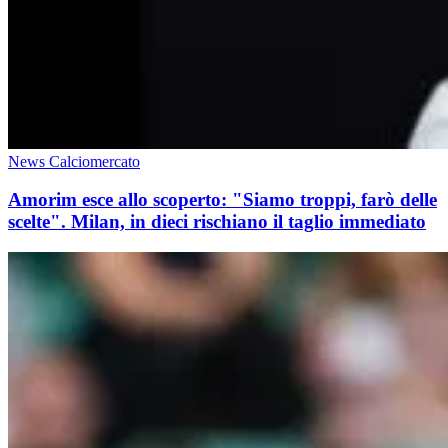
News Calciomercato
Amorim esce allo scoperto: "Siamo troppi, farò delle
scelte". Milan, in dieci rischiano il taglio immediato