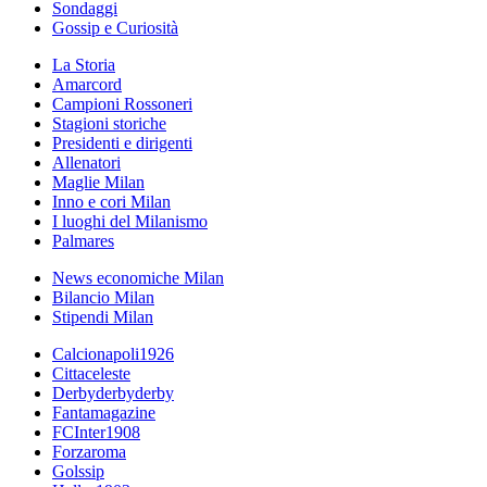
Sondaggi
Gossip e Curiosità
La Storia
Amarcord
Campioni Rossoneri
Stagioni storiche
Presidenti e dirigenti
Allenatori
Maglie Milan
Inno e cori Milan
I luoghi del Milanismo
Palmares
News economiche Milan
Bilancio Milan
Stipendi Milan
Calcionapoli1926
Cittaceleste
Derbyderbyderby
Fantamagazine
FCInter1908
Forzaroma
Golssip