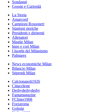
Sondaggi
Gossip e Curiosità
La Storia
Amarcord
Campioni Rossoneri
Stagioni storiche
Presidenti e dirigenti
Allenatori
Maglie Milan
Inno e cori Milan
I luoghi del Milanismo
Palmares
News economiche Milan
Bilancio Milan
Stipendi Milan
Calcionapoli1926
Cittaceleste
Derbyderbyderby
Fantamagazine
FCInter1908
Forzaroma
Golssip