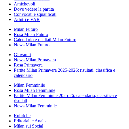
Amichevoli
Dove vedere la partita
Convocati e squalificati
Arbitri e VAR
Milan Futuro
Rosa Milan Futuro
Calendario e risultati Milan Futuro
News Milan Futuro
Giovanili
News Milan Primavera
Rosa Primavera
Partite Milan Primavera 2025-2026: risultati, classifica e
calendario
Milan Femminile
Rosa Milan Femminile
Partite Milan Femminile 2025-26: calendario, classifica e
risultati
News Milan Femminile
Rubriche
Editoriali e Analisi
Milan sui Social