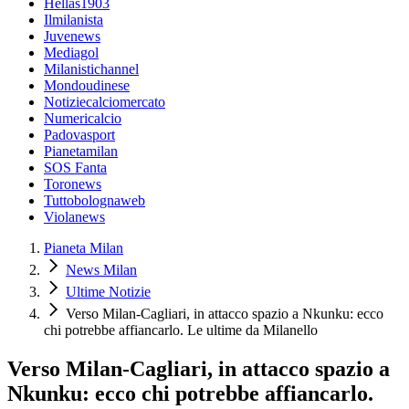
Hellas1903
Ilmilanista
Juvenews
Mediagol
Milanistichannel
Mondoudinese
Notiziecalciomercato
Numericalcio
Padovasport
Pianetamilan
SOS Fanta
Toronews
Tuttobolognaweb
Violanews
Pianeta Milan
News Milan
Ultime Notizie
Verso Milan-Cagliari, in attacco spazio a Nkunku: ecco
chi potrebbe affiancarlo. Le ultime da Milanello
Verso Milan-Cagliari, in attacco spazio a
Nkunku: ecco chi potrebbe affiancarlo.