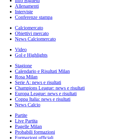
Info Biglietti
Allenamenti
Interviste
Conferenze stampa
Calciomercato
Obiettivi mercato
News Calciomercato
Video
Gol e Highlights
Stagione
Calendario e Risultati Milan
Rosa Milan
Serie A: news e risultati
Champions League: news e risultati
Europa League: news e risultati
Coppa Italia: news e risultati
News Calcio
Partite
Live Partita
Pagelle Milan
Probabili formazioni
Formazioni ufficiali