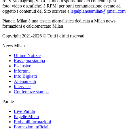
RCS Mediagroup S.p.a.. Unico responsabile dei contenuti (testi,
foto, video e grafiche) è RPM; per ogni comunicazione avente ad
oggetto i contenuti del Sito scrivere a
legalpianetamilan@gmail.com
Pianeta Milan è una testata giornalistica dedicata a Milan news,
formazioni e calciomercato Milan
Copyright 2021-2026 © Tutti i diritti riservati.
News Milan
Ultime Notizie
Rassegna stampa
Esclusive
Infortuni
Info Biglietti
Allenamenti
Interviste
Conferenze stampa
Partite
Live Partita
Pagelle Milan
Probabili formazioni
Formazioni ufficiali