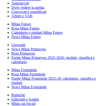
Amichevoli
Dove vedere la partita
Convocati e squalificati
Arbitri e VAR
Milan Futuro
Rosa Milan Futuro
Calendario e risultati Milan Futuro
News Milan Futuro
Giovanili
News Milan Primavera
Rosa Primavera
Partite Milan Primavera 2025-2026: risultati, classifica e
calendario
Milan Femminile
Rosa Milan Femminile
Partite Milan Femminile 2025-26: calendario, classifica e
risultati
News Milan Femminile
Rubriche
Editoriali e Analisi
Milan sui Social