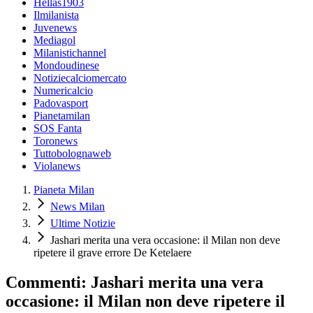
Hellas1903
Ilmilanista
Juvenews
Mediagol
Milanistichannel
Mondoudinese
Notiziecalciomercato
Numericalcio
Padovasport
Pianetamilan
SOS Fanta
Toronews
Tuttobolognaweb
Violanews
Pianeta Milan
News Milan
Ultime Notizie
Jashari merita una vera occasione: il Milan non deve
ripetere il grave errore De Ketelaere
Commenti: Jashari merita una vera
occasione: il Milan non deve ripetere il