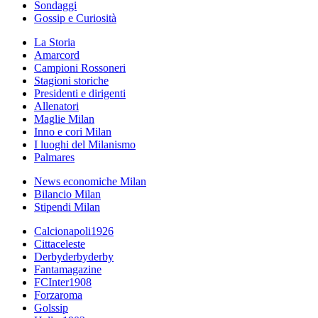
Sondaggi
Gossip e Curiosità
La Storia
Amarcord
Campioni Rossoneri
Stagioni storiche
Presidenti e dirigenti
Allenatori
Maglie Milan
Inno e cori Milan
I luoghi del Milanismo
Palmares
News economiche Milan
Bilancio Milan
Stipendi Milan
Calcionapoli1926
Cittaceleste
Derbyderbyderby
Fantamagazine
FCInter1908
Forzaroma
Golssip