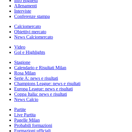
Info Biglietti
Allenamenti
Interviste
Conferenze stampa
Calciomercato
Obiettivi mercato
News Calciomercato
Video
Gol e Highlights
Stagione
Calendario e Risultati Milan
Rosa Milan
Serie A: news e risultati
Champions League: news e risultati
Europa League: news e risultati
Coppa Italia: news e risultati
News Calcio
Partite
Live Partita
Pagelle Milan
Probabili formazioni
Formazioni ufficiali