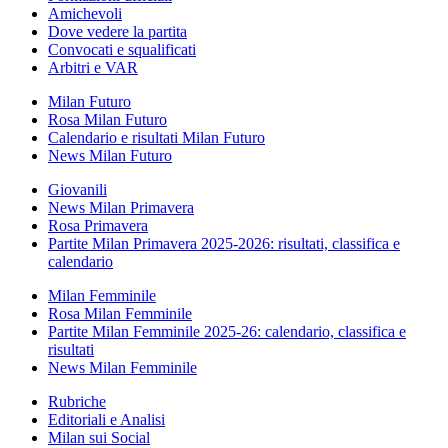
Amichevoli
Dove vedere la partita
Convocati e squalificati
Arbitri e VAR
Milan Futuro
Rosa Milan Futuro
Calendario e risultati Milan Futuro
News Milan Futuro
Giovanili
News Milan Primavera
Rosa Primavera
Partite Milan Primavera 2025-2026: risultati, classifica e
calendario
Milan Femminile
Rosa Milan Femminile
Partite Milan Femminile 2025-26: calendario, classifica e
risultati
News Milan Femminile
Rubriche
Editoriali e Analisi
Milan sui Social