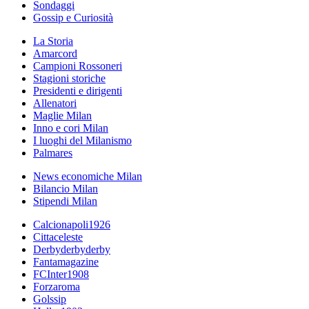
Sondaggi
Gossip e Curiosità
La Storia
Amarcord
Campioni Rossoneri
Stagioni storiche
Presidenti e dirigenti
Allenatori
Maglie Milan
Inno e cori Milan
I luoghi del Milanismo
Palmares
News economiche Milan
Bilancio Milan
Stipendi Milan
Calcionapoli1926
Cittaceleste
Derbyderbyderby
Fantamagazine
FCInter1908
Forzaroma
Golssip