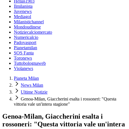
Hellas1903
Ilmilanista
Juvenews
Mediagol
Milanistichannel
Mondoudinese
Notiziecalciomercato
Numericalcio
Padovasport
Pianetamilan
SOS Fanta
Toronews
Tuttobolognaweb
Violanews
Pianeta Milan
News Milan
Ultime Notizie
Genoa-Milan, Giaccherini esalta i rossoneri: "Questa
vittoria vale un'intera stagione"
Genoa-Milan, Giaccherini esalta i
rossoneri: "Questa vittoria vale un'intera