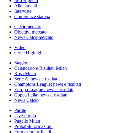
Info Biglietti
Allenamenti
Interviste
Conferenze stampa
Calciomercato
Obiettivi mercato
News Calciomercato
Video
Gol e Highlights
Stagione
Calendario e Risultati Milan
Rosa Milan
Serie A: news e risultati
Champions League: news e risultati
Europa League: news e risultati
Coppa Italia: news e risultati
News Calcio
Partite
Live Partita
Pagelle Milan
Probabili formazioni
Formazioni ufficiali