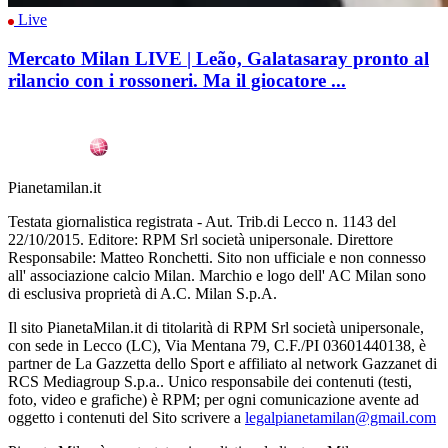
Live
Mercato Milan LIVE | Leão, Galatasaray pronto al
rilancio con i rossoneri. Ma il giocatore ...
Pianetamilan.it
Testata giornalistica registrata - Aut. Trib.di Lecco n. 1143 del
22/10/2015. Editore: RPM Srl società unipersonale. Direttore
Responsabile: Matteo Ronchetti. Sito non ufficiale e non connesso
all' associazione calcio Milan. Marchio e logo dell' AC Milan sono
di esclusiva proprietà di A.C. Milan S.p.A.
Il sito PianetaMilan.it di titolarità di RPM Srl società unipersonale,
con sede in Lecco (LC), Via Mentana 79, C.F./PI 03601440138, è
partner de La Gazzetta dello Sport e affiliato al network Gazzanet di
RCS Mediagroup S.p.a.. Unico responsabile dei contenuti (testi,
foto, video e grafiche) è RPM; per ogni comunicazione avente ad
oggetto i contenuti del Sito scrivere a
legalpianetamilan@gmail.com