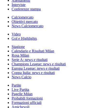
Allenamenti
Interviste
Conferenze stampa
Calciomercato
Obiettivi mercato
News Calciomercato
Video
Gol e Highlights
Stagione
Calendario e Risultati Milan
Rosa Milan
Serie A: news e risultati
Champions League: news e risultati
Europa League: news e risultati
Coppa Italia: news e risultati
News Calcio
Partite
Live Partita
Pagelle Milan
Probabili formazioni
Formazioni ufficiali
Amichevoli