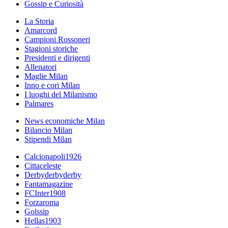
Gossip e Curiosità
La Storia
Amarcord
Campioni Rossoneri
Stagioni storiche
Presidenti e dirigenti
Allenatori
Maglie Milan
Inno e cori Milan
I luoghi del Milanismo
Palmares
News economiche Milan
Bilancio Milan
Stipendi Milan
Calcionapoli1926
Cittaceleste
Derbyderbyderby
Fantamagazine
FCInter1908
Forzaroma
Golssip
Hellas1903