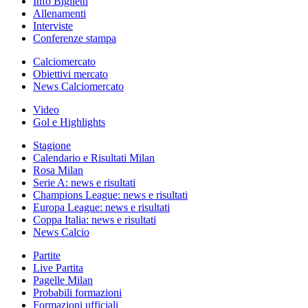
Info Biglietti
Allenamenti
Interviste
Conferenze stampa
Calciomercato
Obiettivi mercato
News Calciomercato
Video
Gol e Highlights
Stagione
Calendario e Risultati Milan
Rosa Milan
Serie A: news e risultati
Champions League: news e risultati
Europa League: news e risultati
Coppa Italia: news e risultati
News Calcio
Partite
Live Partita
Pagelle Milan
Probabili formazioni
Formazioni ufficiali