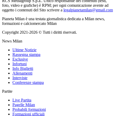
RCS Mediagroup S.p.a.. Unico responsabile dei contenuti (testi,
foto, video e grafiche) è RPM; per ogni comunicazione avente ad
oggetto i contenuti del Sito scrivere a
legalpianetamilan@gmail.com
Pianeta Milan è una testata giornalistica dedicata a Milan news,
formazioni e calciomercato Milan
Copyright 2021-2026 © Tutti i diritti riservati.
News Milan
Ultime Notizie
Rassegna stampa
Esclusive
Infortuni
Info Biglietti
Allenamenti
Interviste
Conferenze stampa
Partite
Live Partita
Pagelle Milan
Probabili formazioni
Formazioni ufficiali