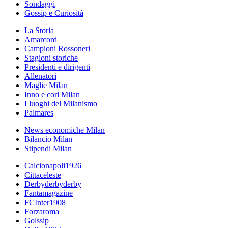
Sondaggi
Gossip e Curiosità
La Storia
Amarcord
Campioni Rossoneri
Stagioni storiche
Presidenti e dirigenti
Allenatori
Maglie Milan
Inno e cori Milan
I luoghi del Milanismo
Palmares
News economiche Milan
Bilancio Milan
Stipendi Milan
Calcionapoli1926
Cittaceleste
Derbyderbyderby
Fantamagazine
FCInter1908
Forzaroma
Golssip