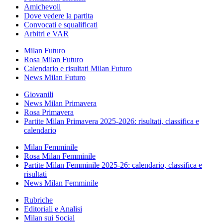
Amichevoli
Dove vedere la partita
Convocati e squalificati
Arbitri e VAR
Milan Futuro
Rosa Milan Futuro
Calendario e risultati Milan Futuro
News Milan Futuro
Giovanili
News Milan Primavera
Rosa Primavera
Partite Milan Primavera 2025-2026: risultati, classifica e
calendario
Milan Femminile
Rosa Milan Femminile
Partite Milan Femminile 2025-26: calendario, classifica e
risultati
News Milan Femminile
Rubriche
Editoriali e Analisi
Milan sui Social