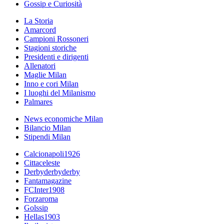
Gossip e Curiosità
La Storia
Amarcord
Campioni Rossoneri
Stagioni storiche
Presidenti e dirigenti
Allenatori
Maglie Milan
Inno e cori Milan
I luoghi del Milanismo
Palmares
News economiche Milan
Bilancio Milan
Stipendi Milan
Calcionapoli1926
Cittaceleste
Derbyderbyderby
Fantamagazine
FCInter1908
Forzaroma
Golssip
Hellas1903