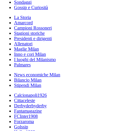
Sondaggi
Gossip e Curiosità
La Storia
Amarcord
Campioni Rossoneri
Stagioni storiche
Presidenti e dirigenti
Allenatori
Maglie Milan
Inno e cori Milan
I luoghi del Milanismo
Palmares
News economiche Milan
Bilancio Milan
Stipendi Milan
Calcionapoli1926
Cittaceleste
Derbyderbyderby
Fantamagazine
FCInter1908
Forzaroma
Golssip