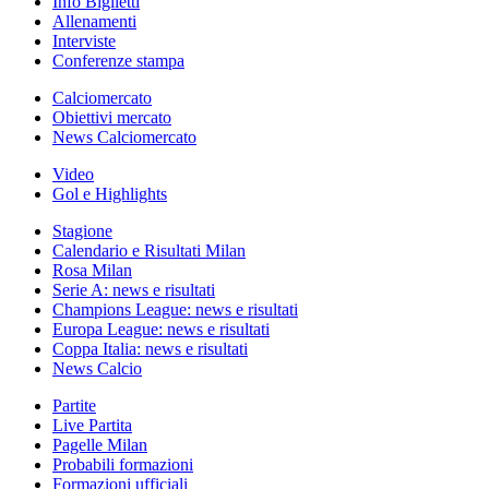
Info Biglietti
Allenamenti
Interviste
Conferenze stampa
Calciomercato
Obiettivi mercato
News Calciomercato
Video
Gol e Highlights
Stagione
Calendario e Risultati Milan
Rosa Milan
Serie A: news e risultati
Champions League: news e risultati
Europa League: news e risultati
Coppa Italia: news e risultati
News Calcio
Partite
Live Partita
Pagelle Milan
Probabili formazioni
Formazioni ufficiali