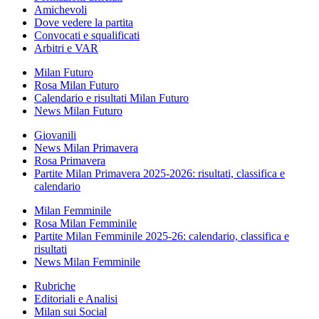
Amichevoli
Dove vedere la partita
Convocati e squalificati
Arbitri e VAR
Milan Futuro
Rosa Milan Futuro
Calendario e risultati Milan Futuro
News Milan Futuro
Giovanili
News Milan Primavera
Rosa Primavera
Partite Milan Primavera 2025-2026: risultati, classifica e
calendario
Milan Femminile
Rosa Milan Femminile
Partite Milan Femminile 2025-26: calendario, classifica e
risultati
News Milan Femminile
Rubriche
Editoriali e Analisi
Milan sui Social