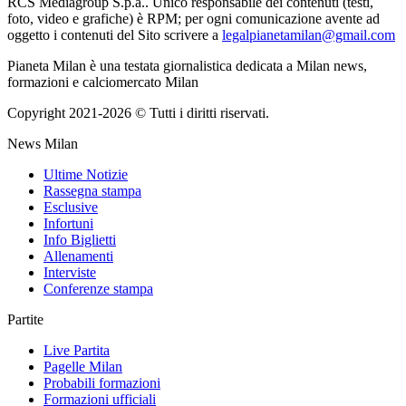
RCS Mediagroup S.p.a.. Unico responsabile dei contenuti (testi,
foto, video e grafiche) è RPM; per ogni comunicazione avente ad
oggetto i contenuti del Sito scrivere a
legalpianetamilan@gmail.com
Pianeta Milan è una testata giornalistica dedicata a Milan news,
formazioni e calciomercato Milan
Copyright 2021-2026 © Tutti i diritti riservati.
News Milan
Ultime Notizie
Rassegna stampa
Esclusive
Infortuni
Info Biglietti
Allenamenti
Interviste
Conferenze stampa
Partite
Live Partita
Pagelle Milan
Probabili formazioni
Formazioni ufficiali