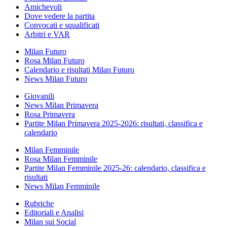
Amichevoli
Dove vedere la partita
Convocati e squalificati
Arbitri e VAR
Milan Futuro
Rosa Milan Futuro
Calendario e risultati Milan Futuro
News Milan Futuro
Giovanili
News Milan Primavera
Rosa Primavera
Partite Milan Primavera 2025-2026: risultati, classifica e
calendario
Milan Femminile
Rosa Milan Femminile
Partite Milan Femminile 2025-26: calendario, classifica e
risultati
News Milan Femminile
Rubriche
Editoriali e Analisi
Milan sui Social