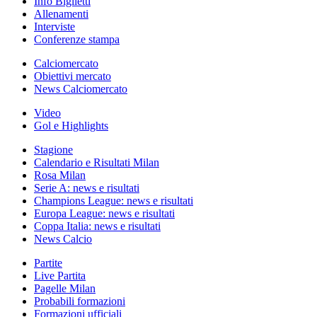
Info Biglietti
Allenamenti
Interviste
Conferenze stampa
Calciomercato
Obiettivi mercato
News Calciomercato
Video
Gol e Highlights
Stagione
Calendario e Risultati Milan
Rosa Milan
Serie A: news e risultati
Champions League: news e risultati
Europa League: news e risultati
Coppa Italia: news e risultati
News Calcio
Partite
Live Partita
Pagelle Milan
Probabili formazioni
Formazioni ufficiali