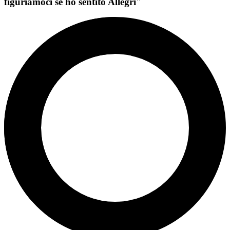
figuriamoci se ho sentito Allegri"