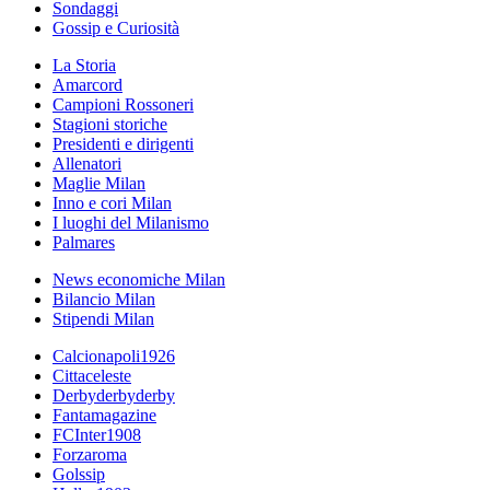
Sondaggi
Gossip e Curiosità
La Storia
Amarcord
Campioni Rossoneri
Stagioni storiche
Presidenti e dirigenti
Allenatori
Maglie Milan
Inno e cori Milan
I luoghi del Milanismo
Palmares
News economiche Milan
Bilancio Milan
Stipendi Milan
Calcionapoli1926
Cittaceleste
Derbyderbyderby
Fantamagazine
FCInter1908
Forzaroma
Golssip