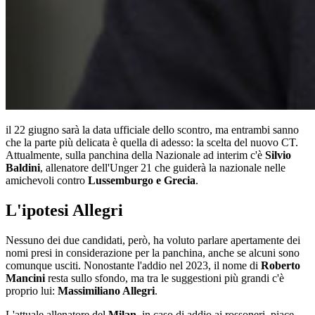
il 22 giugno sarà la data ufficiale dello scontro, ma entrambi sanno
che la parte più delicata è quella di adesso: la scelta del nuovo CT.
Attualmente, sulla panchina della Nazionale ad interim c'è
Silvio
Baldini
, allenatore dell'Unger 21 che guiderà la nazionale nelle
amichevoli contro
Lussemburgo e Grecia
.
L'ipotesi Allegri
Nessuno dei due candidati, però, ha voluto parlare apertamente dei
nomi presi in considerazione per la panchina, anche se alcuni sono
comunque usciti. Nonostante l'addio nel 2023, il nome di
Roberto
Mancini
resta sullo sfondo, ma tra le suggestioni più grandi c'è
proprio lui:
Massimiliano Allegri
.
L'attuale allenatore del
Milan
, in caso di addio ai rossoneri, piace