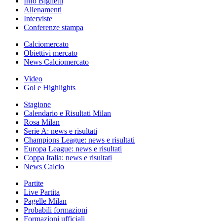
Info Biglietti
Allenamenti
Interviste
Conferenze stampa
Calciomercato
Obiettivi mercato
News Calciomercato
Video
Gol e Highlights
Stagione
Calendario e Risultati Milan
Rosa Milan
Serie A: news e risultati
Champions League: news e risultati
Europa League: news e risultati
Coppa Italia: news e risultati
News Calcio
Partite
Live Partita
Pagelle Milan
Probabili formazioni
Formazioni ufficiali