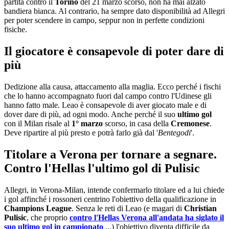
partita contro il
Torino
del 21 marzo scorso, non ha mai alzato
bandiera bianca. Al contrario, ha sempre dato disponibilità ad Allegri
per poter scendere in campo, seppur non in perfette condizioni
fisiche.
Il giocatore è consapevole di poter dare di
più
Dedizione alla causa, attaccamento alla maglia. Ecco perché i fischi
che lo hanno accompagnato fuori dal campo contro l'Udinese gli
hanno fatto male. Leao è consapevole di aver giocato male e di
dover dare di più, ad ogni modo. Anche perché il suo
ultimo gol
con il Milan risale al
1° marzo
scorso, in casa della
Cremonese
.
Deve ripartire al più presto e potrà farlo già dal '
Bentegodi
'.
Titolare a Verona per tornare a segnare.
Contro l'Hellas l'ultimo gol di Pulisic
Allegri, in Verona-Milan, intende confermarlo titolare ed a lui chiede
i gol affinché i rossoneri centrino l'obiettivo della qualificazione in
Champions League
. Senza le reti di Leao (e magari di
Christian
Pulisic
, che proprio
contro l'Hellas Verona all'andata ha siglato il
suo ultimo gol in campionato
...) l'obiettivo diventa difficile da