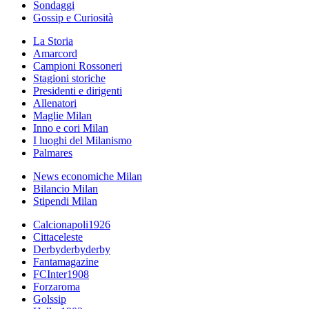
Sondaggi
Gossip e Curiosità
La Storia
Amarcord
Campioni Rossoneri
Stagioni storiche
Presidenti e dirigenti
Allenatori
Maglie Milan
Inno e cori Milan
I luoghi del Milanismo
Palmares
News economiche Milan
Bilancio Milan
Stipendi Milan
Calcionapoli1926
Cittaceleste
Derbyderbyderby
Fantamagazine
FCInter1908
Forzaroma
Golssip