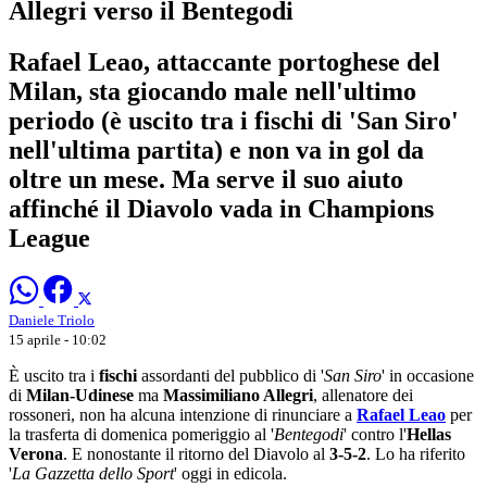
Allegri verso il Bentegodi
Rafael Leao, attaccante portoghese del
Milan, sta giocando male nell'ultimo
periodo (è uscito tra i fischi di 'San Siro'
nell'ultima partita) e non va in gol da
oltre un mese. Ma serve il suo aiuto
affinché il Diavolo vada in Champions
League
Daniele Triolo
15 aprile - 10:02
È uscito tra i
fischi
assordanti del pubblico di '
San Siro
' in occasione
di
Milan-Udinese
ma
Massimiliano Allegri
, allenatore dei
rossoneri, non ha alcuna intenzione di rinunciare a
Rafael Leao
per
la trasferta di domenica pomeriggio al '
Bentegodi
' contro l'
Hellas
Verona
. E nonostante il ritorno del Diavolo al
3-5-2
. Lo ha riferito
'
La Gazzetta dello Sport
' oggi in edicola.