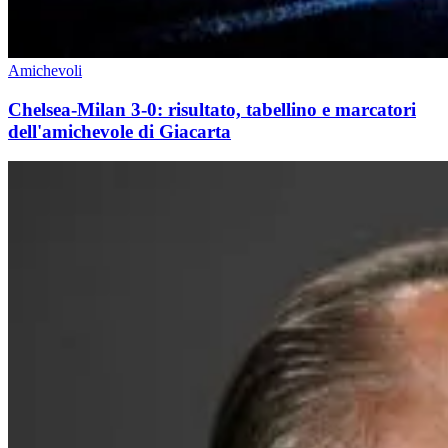
Amichevoli
Chelsea-Milan 3-0: risultato, tabellino e marcatori
dell'amichevole di Giacarta