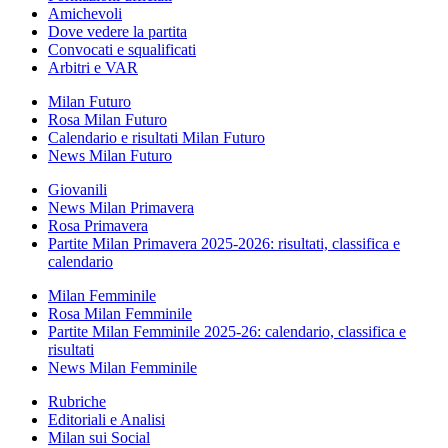
Amichevoli
Dove vedere la partita
Convocati e squalificati
Arbitri e VAR
Milan Futuro
Rosa Milan Futuro
Calendario e risultati Milan Futuro
News Milan Futuro
Giovanili
News Milan Primavera
Rosa Primavera
Partite Milan Primavera 2025-2026: risultati, classifica e
calendario
Milan Femminile
Rosa Milan Femminile
Partite Milan Femminile 2025-26: calendario, classifica e
risultati
News Milan Femminile
Rubriche
Editoriali e Analisi
Milan sui Social