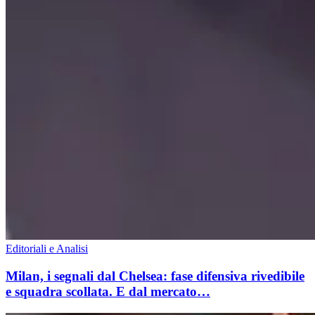
Editoriali e Analisi
Milan, i segnali dal Chelsea: fase difensiva rivedibile
e squadra scollata. E dal mercato…