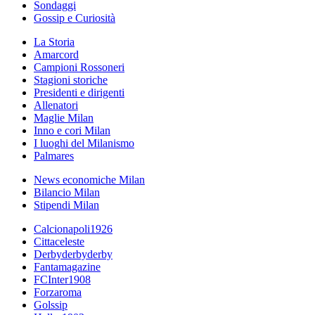
Sondaggi
Gossip e Curiosità
La Storia
Amarcord
Campioni Rossoneri
Stagioni storiche
Presidenti e dirigenti
Allenatori
Maglie Milan
Inno e cori Milan
I luoghi del Milanismo
Palmares
News economiche Milan
Bilancio Milan
Stipendi Milan
Calcionapoli1926
Cittaceleste
Derbyderbyderby
Fantamagazine
FCInter1908
Forzaroma
Golssip