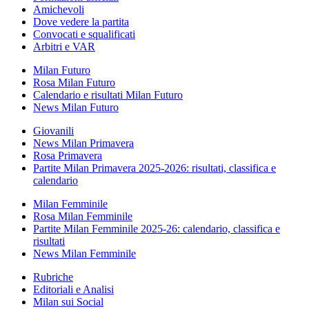
Amichevoli
Dove vedere la partita
Convocati e squalificati
Arbitri e VAR
Milan Futuro
Rosa Milan Futuro
Calendario e risultati Milan Futuro
News Milan Futuro
Giovanili
News Milan Primavera
Rosa Primavera
Partite Milan Primavera 2025-2026: risultati, classifica e
calendario
Milan Femminile
Rosa Milan Femminile
Partite Milan Femminile 2025-26: calendario, classifica e
risultati
News Milan Femminile
Rubriche
Editoriali e Analisi
Milan sui Social