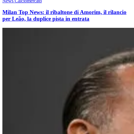
News Calciomercato
Milan Top News: il ribaltone di Amorim, il rilancio
per Leão, la duplice pista in entrata