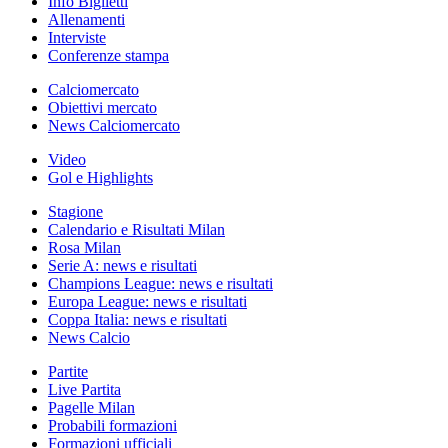
Info Biglietti
Allenamenti
Interviste
Conferenze stampa
Calciomercato
Obiettivi mercato
News Calciomercato
Video
Gol e Highlights
Stagione
Calendario e Risultati Milan
Rosa Milan
Serie A: news e risultati
Champions League: news e risultati
Europa League: news e risultati
Coppa Italia: news e risultati
News Calcio
Partite
Live Partita
Pagelle Milan
Probabili formazioni
Formazioni ufficiali