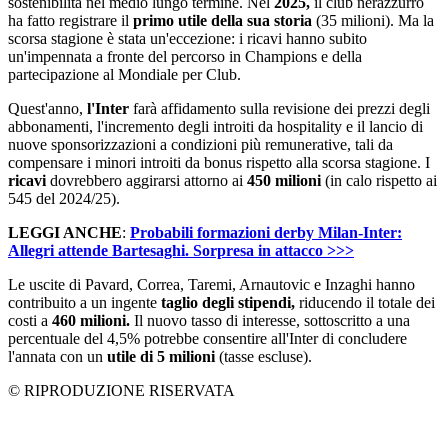
sostenibilità nel medio lungo termine. Nel
2025,
il club nerazzurro
ha fatto registrare il
primo utile della sua storia
(35 milioni). Ma la
scorsa stagione è stata un'eccezione: i ricavi hanno subito
un'impennata a fronte del percorso in Champions e della
partecipazione al Mondiale per Club.
Quest'anno,
l'Inter
farà affidamento sulla revisione dei prezzi degli
abbonamenti, l'incremento degli introiti da hospitality e il lancio di
nuove sponsorizzazioni a condizioni più remunerative, tali da
compensare i minori introiti da bonus rispetto alla scorsa stagione. I
ricavi
dovrebbero aggirarsi attorno ai
450 milioni
(in calo rispetto ai
545 del 2024/25).
LEGGI ANCHE
:
Probabili formazioni derby Milan-Inter:
Allegri attende Bartesaghi. Sorpresa in attacco >>>
Le uscite di Pavard, Correa, Taremi, Arnautovic e Inzaghi hanno
contribuito a un ingente
taglio degli stipendi,
riducendo il totale dei
costi a
460 milioni.
Il nuovo tasso di interesse, sottoscritto a una
percentuale del 4,5% potrebbe consentire all'Inter di concludere
l'annata con un
utile di 5 milioni
(tasse escluse).
© RIPRODUZIONE RISERVATA