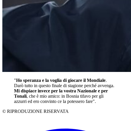
"
Ho spe­ranza e la voglia di gio­care il Mon­diale
.
Darò tutto in que­sto finale di sta­gione per­ché avvenga.
Mi dispiace invece per la vostra Nazio­nale e per
Tonali
, che è mio amico: in Bosnia tifavo per gli
azzurri ed ero con­vinto ce la potes­sero fare".
© RIPRODUZIONE RISERVATA