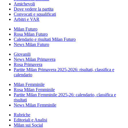
Amichevoli
Dove vedere la partita
Convocati e squalificati
Arbitri e VAR
Milan Futuro
Rosa Milan Futuro
Calendario e risultati Milan Futuro
News Milan Futuro
Giovanili
News Milan Primavera
Rosa Primavera
Partite Milan Primavera 2025-2026: risultati, classifica e
calendario
Milan Femminile
Rosa Milan Femminile
Partite Milan Femminile 2025-26: calendario, classifica e
risultati
News Milan Femminile
Rubriche
Editoriali e Analisi
Milan sui Social