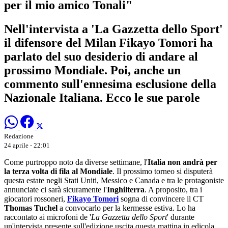
per il mio amico Tonali"
Nell'intervista a 'La Gazzetta dello Sport'
il difensore del Milan Fikayo Tomori ha
parlato del suo desiderio di andare al
prossimo Mondiale. Poi, anche un
commento sull'ennesima esclusione della
Nazionale Italiana. Ecco le sue parole
Redazione
24 aprile - 22:01
Come purtroppo noto da diverse settimane, l'
Italia non andrà per
la terza volta di fila al Mondiale
. Il prossimo torneo si disputerà
questa estate negli Stati Uniti, Messico e Canada e tra le protagoniste
annunciate ci sarà sicuramente l'
Inghilterra
. A proposito, tra i
giocatori rossoneri,
Fikayo Tomori
sogna di convincere il CT
Thomas Tuchel
a convocarlo per la kermesse estiva. Lo ha
raccontato ai microfoni de '
La Gazzetta dello Sport
' durante
un'intervista presente sull'edizione uscita questa mattina in edicola.