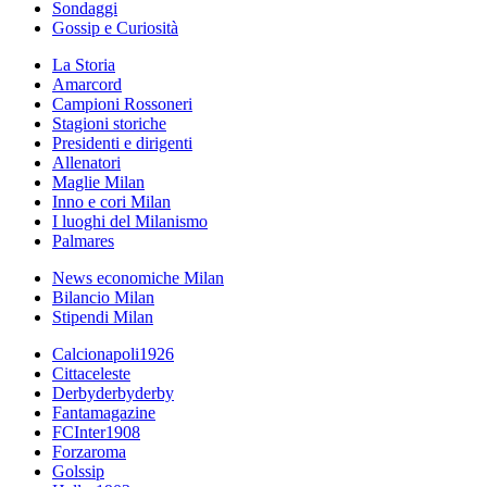
Sondaggi
Gossip e Curiosità
La Storia
Amarcord
Campioni Rossoneri
Stagioni storiche
Presidenti e dirigenti
Allenatori
Maglie Milan
Inno e cori Milan
I luoghi del Milanismo
Palmares
News economiche Milan
Bilancio Milan
Stipendi Milan
Calcionapoli1926
Cittaceleste
Derbyderbyderby
Fantamagazine
FCInter1908
Forzaroma
Golssip