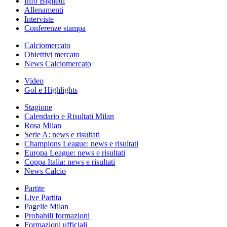
Info Biglietti
Allenamenti
Interviste
Conferenze stampa
Calciomercato
Obiettivi mercato
News Calciomercato
Video
Gol e Highlights
Stagione
Calendario e Risultati Milan
Rosa Milan
Serie A: news e risultati
Champions League: news e risultati
Europa League: news e risultati
Coppa Italia: news e risultati
News Calcio
Partite
Live Partita
Pagelle Milan
Probabili formazioni
Formazioni ufficiali