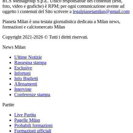
RCS Mediagroup S.p.a.. Unico responsabile dei contenuti (testi,
foto, video e grafiche) è RPM; per ogni comunicazione avente ad
oggetto i contenuti del Sito scrivere a
legalpianetamilan@gmail.com
Pianeta Milan è una testata giornalistica dedicata a Milan news,
formazioni e calciomercato Milan
Copyright 2021-2026 © Tutti i diritti riservati.
News Milan
Ultime Notizie
Rassegna stampa
Esclusive
Infortuni
Info Biglietti
Allenamenti
Interviste
Conferenze stampa
Partite
Live Partita
Pagelle Milan
Probabili formazioni
Formazioni ufficiali