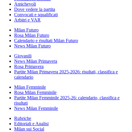
Amichevoli
Dove vedere la partita
Convocati e squalificati
Arbitri e VAR
Milan Futuro
Rosa Milan Futuro
Calendario e risultati Milan Futuro
News Milan Futuro
Giovanili
News Milan Primavera
Rosa Primavera
Partite Milan Primavera 2025-2026: risultati, classifica e
calendario
Milan Femminile
Rosa Milan Femminile
Partite Milan Femminile 2025-26: calendario, classifica e
risultati
News Milan Femminile
Rubriche
Editoriali e Analisi
Milan sui Social