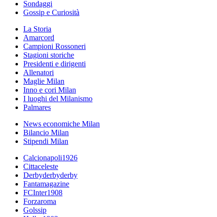
Sondaggi
Gossip e Curiosità
La Storia
Amarcord
Campioni Rossoneri
Stagioni storiche
Presidenti e dirigenti
Allenatori
Maglie Milan
Inno e cori Milan
I luoghi del Milanismo
Palmares
News economiche Milan
Bilancio Milan
Stipendi Milan
Calcionapoli1926
Cittaceleste
Derbyderbyderby
Fantamagazine
FCInter1908
Forzaroma
Golssip