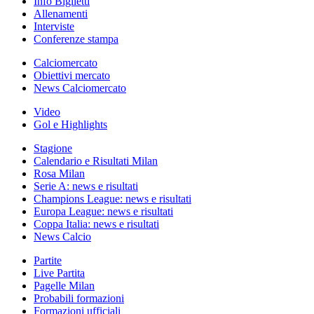
Info Biglietti
Allenamenti
Interviste
Conferenze stampa
Calciomercato
Obiettivi mercato
News Calciomercato
Video
Gol e Highlights
Stagione
Calendario e Risultati Milan
Rosa Milan
Serie A: news e risultati
Champions League: news e risultati
Europa League: news e risultati
Coppa Italia: news e risultati
News Calcio
Partite
Live Partita
Pagelle Milan
Probabili formazioni
Formazioni ufficiali