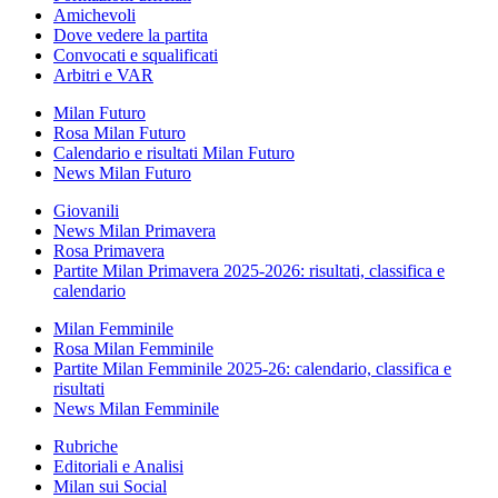
Amichevoli
Dove vedere la partita
Convocati e squalificati
Arbitri e VAR
Milan Futuro
Rosa Milan Futuro
Calendario e risultati Milan Futuro
News Milan Futuro
Giovanili
News Milan Primavera
Rosa Primavera
Partite Milan Primavera 2025-2026: risultati, classifica e
calendario
Milan Femminile
Rosa Milan Femminile
Partite Milan Femminile 2025-26: calendario, classifica e
risultati
News Milan Femminile
Rubriche
Editoriali e Analisi
Milan sui Social