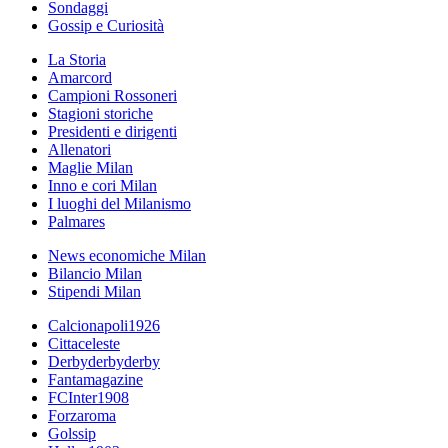
Sondaggi
Gossip e Curiosità
La Storia
Amarcord
Campioni Rossoneri
Stagioni storiche
Presidenti e dirigenti
Allenatori
Maglie Milan
Inno e cori Milan
I luoghi del Milanismo
Palmares
News economiche Milan
Bilancio Milan
Stipendi Milan
Calcionapoli1926
Cittaceleste
Derbyderbyderby
Fantamagazine
FCInter1908
Forzaroma
Golssip