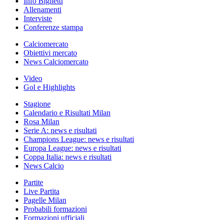
Info Biglietti
Allenamenti
Interviste
Conferenze stampa
Calciomercato
Obiettivi mercato
News Calciomercato
Video
Gol e Highlights
Stagione
Calendario e Risultati Milan
Rosa Milan
Serie A: news e risultati
Champions League: news e risultati
Europa League: news e risultati
Coppa Italia: news e risultati
News Calcio
Partite
Live Partita
Pagelle Milan
Probabili formazioni
Formazioni ufficiali