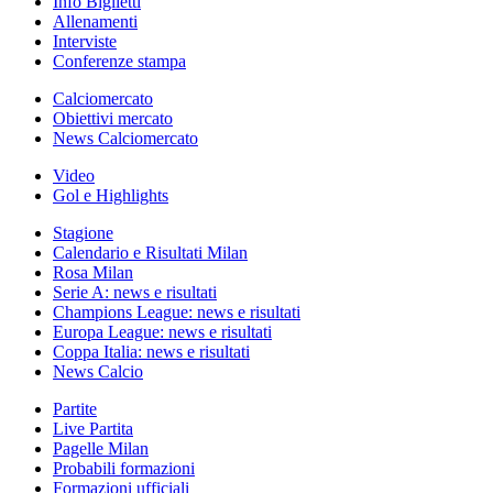
Info Biglietti
Allenamenti
Interviste
Conferenze stampa
Calciomercato
Obiettivi mercato
News Calciomercato
Video
Gol e Highlights
Stagione
Calendario e Risultati Milan
Rosa Milan
Serie A: news e risultati
Champions League: news e risultati
Europa League: news e risultati
Coppa Italia: news e risultati
News Calcio
Partite
Live Partita
Pagelle Milan
Probabili formazioni
Formazioni ufficiali