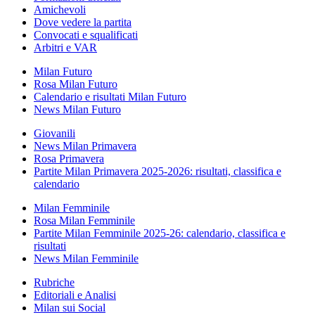
Amichevoli
Dove vedere la partita
Convocati e squalificati
Arbitri e VAR
Milan Futuro
Rosa Milan Futuro
Calendario e risultati Milan Futuro
News Milan Futuro
Giovanili
News Milan Primavera
Rosa Primavera
Partite Milan Primavera 2025-2026: risultati, classifica e
calendario
Milan Femminile
Rosa Milan Femminile
Partite Milan Femminile 2025-26: calendario, classifica e
risultati
News Milan Femminile
Rubriche
Editoriali e Analisi
Milan sui Social