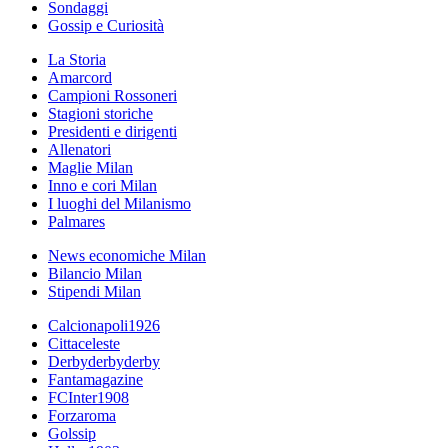
Sondaggi
Gossip e Curiosità
La Storia
Amarcord
Campioni Rossoneri
Stagioni storiche
Presidenti e dirigenti
Allenatori
Maglie Milan
Inno e cori Milan
I luoghi del Milanismo
Palmares
News economiche Milan
Bilancio Milan
Stipendi Milan
Calcionapoli1926
Cittaceleste
Derbyderbyderby
Fantamagazine
FCInter1908
Forzaroma
Golssip