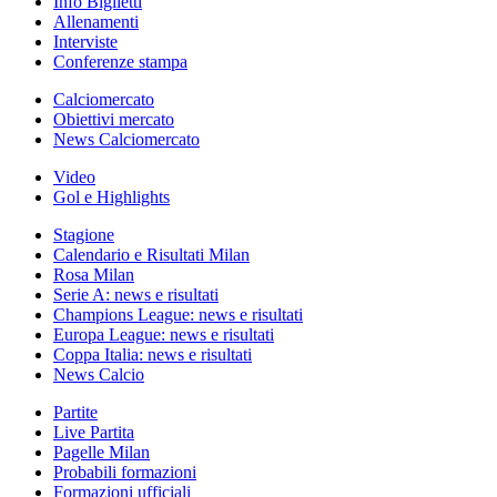
Info Biglietti
Allenamenti
Interviste
Conferenze stampa
Calciomercato
Obiettivi mercato
News Calciomercato
Video
Gol e Highlights
Stagione
Calendario e Risultati Milan
Rosa Milan
Serie A: news e risultati
Champions League: news e risultati
Europa League: news e risultati
Coppa Italia: news e risultati
News Calcio
Partite
Live Partita
Pagelle Milan
Probabili formazioni
Formazioni ufficiali