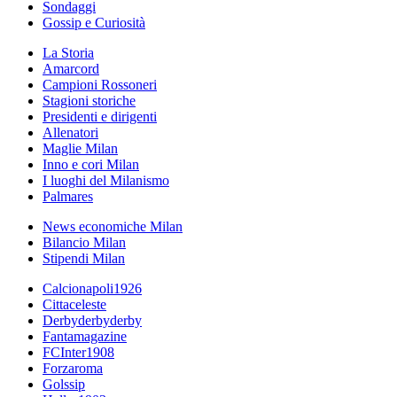
Sondaggi
Gossip e Curiosità
La Storia
Amarcord
Campioni Rossoneri
Stagioni storiche
Presidenti e dirigenti
Allenatori
Maglie Milan
Inno e cori Milan
I luoghi del Milanismo
Palmares
News economiche Milan
Bilancio Milan
Stipendi Milan
Calcionapoli1926
Cittaceleste
Derbyderbyderby
Fantamagazine
FCInter1908
Forzaroma
Golssip