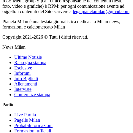
RCS Mediagroup S.p.a.. Unico responsabile dei contenuti (testi,
foto, video e grafiche) è RPM; per ogni comunicazione avente ad
oggetto i contenuti del Sito scrivere a
legalpianetamilan@gmail.com
Pianeta Milan è una testata giornalistica dedicata a Milan news,
formazioni e calciomercato Milan
Copyright 2021-2026 © Tutti i diritti riservati.
News Milan
Ultime Notizie
Rassegna stampa
Esclusive
Infortuni
Info Biglietti
Allenamenti
Interviste
Conferenze stampa
Partite
Live Partita
Pagelle Milan
Probabili formazioni
Formazioni ufficiali