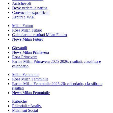
Amichevoli
Dove vedere la partita
Convocati e squalificati
Arbitri e VAR
Milan Futuro
Rosa Milan Futuro
Calendario e risultati Milan Futuro
News Milan Futuro
Giovanili
News Milan Primavera
Rosa Primavera
Partite Milan Primavera 2025-2026: risultati, classifica e
calendario
Milan Femminile
Rosa Milan Femminile
Partite Milan Femminile 2025-26: calendario, classifica e
risultati
News Milan Femminile
Rubriche
Editoriali e Analisi
Milan sui Social