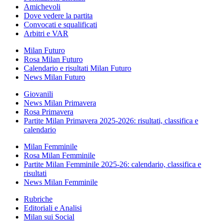
Amichevoli
Dove vedere la partita
Convocati e squalificati
Arbitri e VAR
Milan Futuro
Rosa Milan Futuro
Calendario e risultati Milan Futuro
News Milan Futuro
Giovanili
News Milan Primavera
Rosa Primavera
Partite Milan Primavera 2025-2026: risultati, classifica e
calendario
Milan Femminile
Rosa Milan Femminile
Partite Milan Femminile 2025-26: calendario, classifica e
risultati
News Milan Femminile
Rubriche
Editoriali e Analisi
Milan sui Social