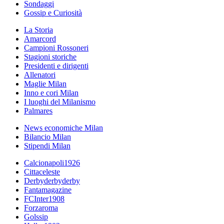
Sondaggi
Gossip e Curiosità
La Storia
Amarcord
Campioni Rossoneri
Stagioni storiche
Presidenti e dirigenti
Allenatori
Maglie Milan
Inno e cori Milan
I luoghi del Milanismo
Palmares
News economiche Milan
Bilancio Milan
Stipendi Milan
Calcionapoli1926
Cittaceleste
Derbyderbyderby
Fantamagazine
FCInter1908
Forzaroma
Golssip