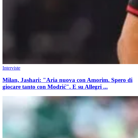
Interviste
Milan, Jashari: "Aria nuova con Amorim. Spero di
giocare tanto con Modrić". E su Allegri ...