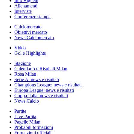
Info Biglietti
Allenamenti
Interviste
Conferenze stampa
Calciomercato
Obiettivi mercato
News Calciomercato
Video
Gol e Highlights
Stagione
Calendario e Risultati Milan
Rosa Milan
Serie A: news e risultati
Champions League: news e risultati
Europa League: news e risultati
Coppa Italia: news e risultati
News Calcio
Partite
Live Partita
Pagelle Milan
Probabili formazioni
Formazioni ufficiali