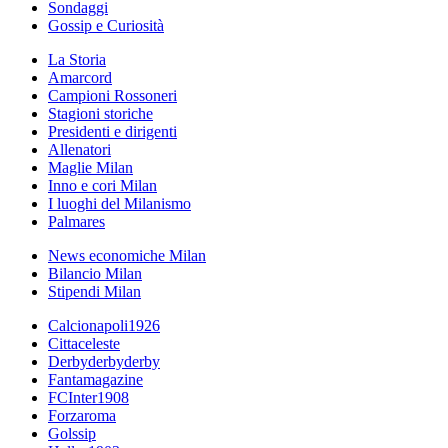
Sondaggi
Gossip e Curiosità
La Storia
Amarcord
Campioni Rossoneri
Stagioni storiche
Presidenti e dirigenti
Allenatori
Maglie Milan
Inno e cori Milan
I luoghi del Milanismo
Palmares
News economiche Milan
Bilancio Milan
Stipendi Milan
Calcionapoli1926
Cittaceleste
Derbyderbyderby
Fantamagazine
FCInter1908
Forzaroma
Golssip