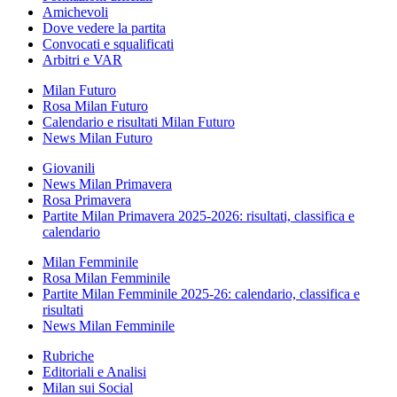
Amichevoli
Dove vedere la partita
Convocati e squalificati
Arbitri e VAR
Milan Futuro
Rosa Milan Futuro
Calendario e risultati Milan Futuro
News Milan Futuro
Giovanili
News Milan Primavera
Rosa Primavera
Partite Milan Primavera 2025-2026: risultati, classifica e
calendario
Milan Femminile
Rosa Milan Femminile
Partite Milan Femminile 2025-26: calendario, classifica e
risultati
News Milan Femminile
Rubriche
Editoriali e Analisi
Milan sui Social