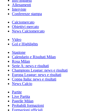
Info Biglietti
Allenamenti
Interviste
Conferenze stampa
Calciomercato
Obiettivi mercato
News Calciomercato
Video
Gol e Highlights
Stagione
Calendario e Risultati Milan
Rosa Milan
Serie A: news e risultati
Champions League: news e risultati
Europa League: news e risultati
Coppa Italia: news e risultati
News Calcio
Partite
Live Partita
Pagelle Milan
Probabili formazioni
Formazioni ufficiali