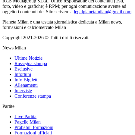
RCS Mediagroup S.p.a.. Unico responsabile dei contenuti (testi,
foto, video e grafiche) è RPM; per ogni comunicazione avente ad
oggetto i contenuti del Sito scrivere a
legalpianetamilan@gmail.com
Pianeta Milan è una testata giornalistica dedicata a Milan news,
formazioni e calciomercato Milan
Copyright 2021-2026 © Tutti i diritti riservati.
News Milan
Ultime Notizie
Rassegna stampa
Esclusive
Infortuni
Info Biglietti
Allenamenti
Interviste
Conferenze stampa
Partite
Live Partita
Pagelle Milan
Probabili formazioni
Formazioni ufficiali