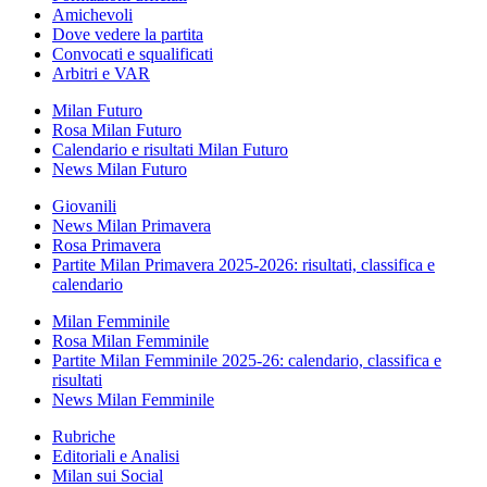
Amichevoli
Dove vedere la partita
Convocati e squalificati
Arbitri e VAR
Milan Futuro
Rosa Milan Futuro
Calendario e risultati Milan Futuro
News Milan Futuro
Giovanili
News Milan Primavera
Rosa Primavera
Partite Milan Primavera 2025-2026: risultati, classifica e
calendario
Milan Femminile
Rosa Milan Femminile
Partite Milan Femminile 2025-26: calendario, classifica e
risultati
News Milan Femminile
Rubriche
Editoriali e Analisi
Milan sui Social