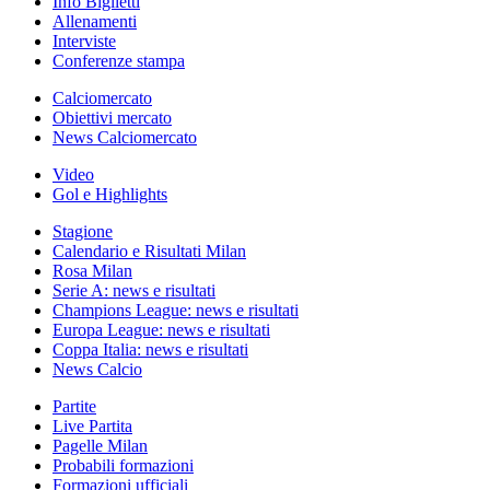
Info Biglietti
Allenamenti
Interviste
Conferenze stampa
Calciomercato
Obiettivi mercato
News Calciomercato
Video
Gol e Highlights
Stagione
Calendario e Risultati Milan
Rosa Milan
Serie A: news e risultati
Champions League: news e risultati
Europa League: news e risultati
Coppa Italia: news e risultati
News Calcio
Partite
Live Partita
Pagelle Milan
Probabili formazioni
Formazioni ufficiali