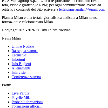
RCS Mediagroup S.p.a.. Unico responsabile dei contenuti (testi,
foto, video e grafiche) è RPM; per ogni comunicazione avente ad
oggetto i contenuti del Sito scrivere a
legalpianetamilan@gmail.com
Pianeta Milan è una testata giornalistica dedicata a Milan news,
formazioni e calciomercato Milan
Copyright 2021-2026 © Tutti i diritti riservati.
News Milan
Ultime Notizie
Rassegna stampa
Esclusive
Infortuni
Info Biglietti
Allenamenti
Interviste
Conferenze stampa
Partite
Live Partita
Pagelle Milan
Probabili formazioni
Formazioni ufficiali