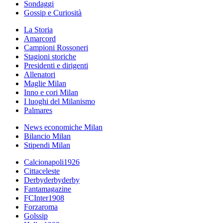
Sondaggi
Gossip e Curiosità
La Storia
Amarcord
Campioni Rossoneri
Stagioni storiche
Presidenti e dirigenti
Allenatori
Maglie Milan
Inno e cori Milan
I luoghi del Milanismo
Palmares
News economiche Milan
Bilancio Milan
Stipendi Milan
Calcionapoli1926
Cittaceleste
Derbyderbyderby
Fantamagazine
FCInter1908
Forzaroma
Golssip