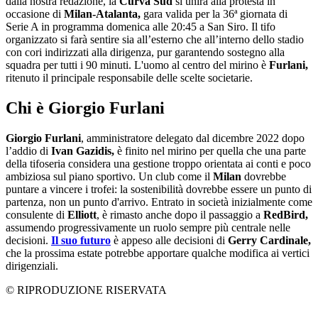
dalla nostra redazione, la
Curva Sud
si unirà alla protesta in
occasione di
Milan-Atalanta,
gara valida per la 36ª giornata di
Serie A in programma domenica alle 20:45 a San Siro. Il tifo
organizzato si farà sentire sia all’esterno che all’interno dello stadio
con cori indirizzati alla dirigenza, pur garantendo sostegno alla
squadra per tutti i 90 minuti. L'uomo al centro del mirino è
Furlani,
ritenuto il principale responsabile delle scelte societarie.
Chi è Giorgio Furlani
Giorgio Furlani
, amministratore delegato dal dicembre 2022 dopo
l’addio di
Ivan Gazidis,
è finito nel mirino per quella che una parte
della tifoseria considera una gestione troppo orientata ai conti e poco
ambiziosa sul piano sportivo. Un club come il
Milan
dovrebbe
puntare a vincere i trofei: la sostenibilità dovrebbe essere un punto di
partenza, non un punto d'arrivo. Entrato in società inizialmente come
consulente di
Elliott
, è rimasto anche dopo il passaggio a
RedBird,
assumendo progressivamente un ruolo sempre più centrale nelle
decisioni.
Il suo futuro
è appeso alle decisioni di
Gerry Cardinale,
che la prossima estate potrebbe apportare qualche modifica ai vertici
dirigenziali.
© RIPRODUZIONE RISERVATA