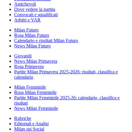
Amichevoli
Dove vedere la partita
Convocati e squalificati
Arbitri e VAR
Milan Futuro
Rosa Milan Futuro
Calendario e risultati Milan Futuro
News Milan Futuro
Giovanili
News Milan Primavera
Rosa Primavera
Partite Milan Primavera 2025-2026: risultati, classifica e
calendario
Milan Femminile
Rosa Milan Femminile
Partite Milan Femminile 2025-26: calendario, classifica e
risultati
News Milan Femminile
Rubriche
Editoriali e Analisi
Milan sui Social