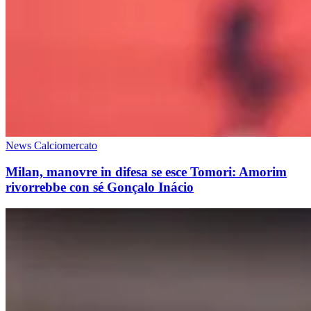
News Calciomercato
Milan, manovre in difesa se esce Tomori: Amorim
rivorrebbe con sé Gonçalo Inácio