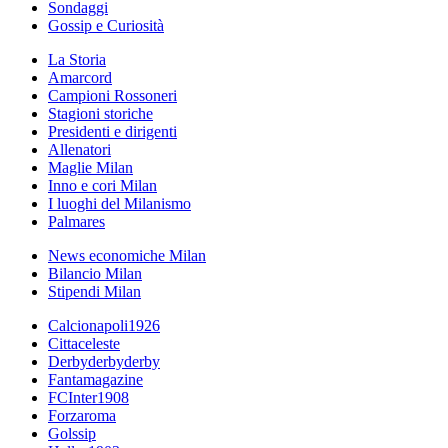
Sondaggi
Gossip e Curiosità
La Storia
Amarcord
Campioni Rossoneri
Stagioni storiche
Presidenti e dirigenti
Allenatori
Maglie Milan
Inno e cori Milan
I luoghi del Milanismo
Palmares
News economiche Milan
Bilancio Milan
Stipendi Milan
Calcionapoli1926
Cittaceleste
Derbyderbyderby
Fantamagazine
FCInter1908
Forzaroma
Golssip