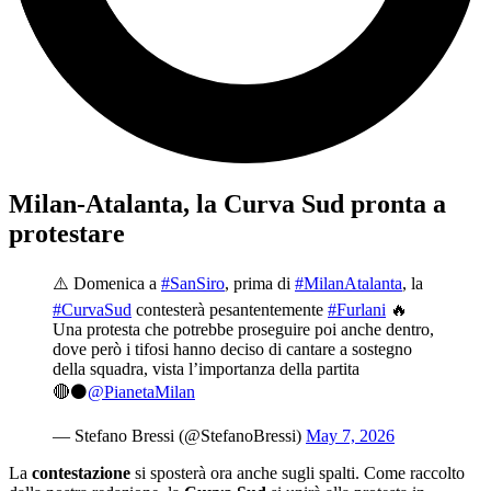
Milan-Atalanta, la Curva Sud pronta a
protestare
⚠️ Domenica a
#SanSiro
, prima di
#MilanAtalanta
, la
#CurvaSud
contesterà pesantentemente
#Furlani
🔥
Una protesta che potrebbe proseguire poi anche dentro,
dove però i tifosi hanno deciso di cantare a sostegno
della squadra, vista l’importanza della partita
🔴⚫️
@PianetaMilan
— Stefano Bressi (@StefanoBressi)
May 7, 2026
La
contestazione
si sposterà ora anche sugli spalti. Come raccolto