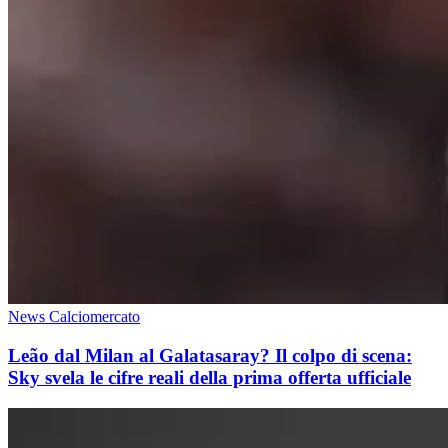
News Calciomercato
Leão dal Milan al Galatasaray? Il colpo di scena:
Sky svela le cifre reali della prima offerta ufficiale