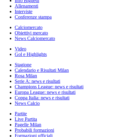
Info Biglietti
Allenamenti
Interviste
Conferenze stampa
Calciomercato
Obiettivi mercato
News Calciomercato
Video
Gol e Highlights
Stagione
Calendario e Risultati Milan
Rosa Milan
Serie A: news e risultati
Champions League: news e risultati
Europa League: news e risultati
Coppa Italia: news e risultati
News Calcio
Partite
Live Partita
Pagelle Milan
Probabili formazioni
Formazioni ufficiali