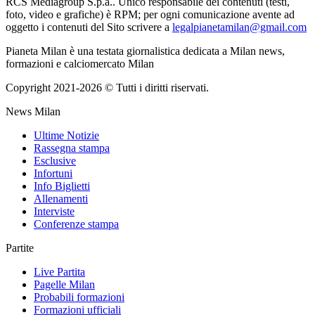
RCS Mediagroup S.p.a.. Unico responsabile dei contenuti (testi,
foto, video e grafiche) è RPM; per ogni comunicazione avente ad
oggetto i contenuti del Sito scrivere a
legalpianetamilan@gmail.com
Pianeta Milan è una testata giornalistica dedicata a Milan news,
formazioni e calciomercato Milan
Copyright 2021-2026 © Tutti i diritti riservati.
News Milan
Ultime Notizie
Rassegna stampa
Esclusive
Infortuni
Info Biglietti
Allenamenti
Interviste
Conferenze stampa
Partite
Live Partita
Pagelle Milan
Probabili formazioni
Formazioni ufficiali