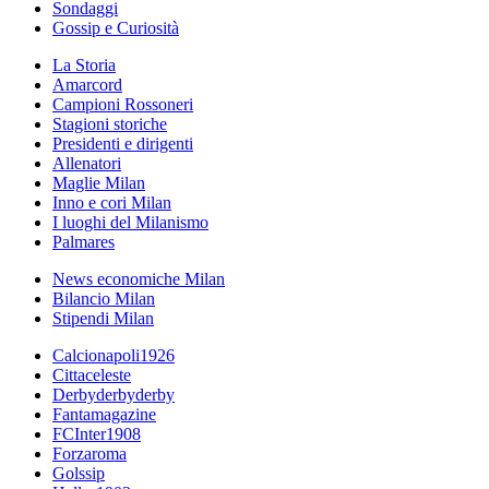
Sondaggi
Gossip e Curiosità
La Storia
Amarcord
Campioni Rossoneri
Stagioni storiche
Presidenti e dirigenti
Allenatori
Maglie Milan
Inno e cori Milan
I luoghi del Milanismo
Palmares
News economiche Milan
Bilancio Milan
Stipendi Milan
Calcionapoli1926
Cittaceleste
Derbyderbyderby
Fantamagazine
FCInter1908
Forzaroma
Golssip