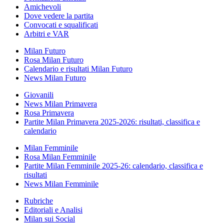
Amichevoli
Dove vedere la partita
Convocati e squalificati
Arbitri e VAR
Milan Futuro
Rosa Milan Futuro
Calendario e risultati Milan Futuro
News Milan Futuro
Giovanili
News Milan Primavera
Rosa Primavera
Partite Milan Primavera 2025-2026: risultati, classifica e
calendario
Milan Femminile
Rosa Milan Femminile
Partite Milan Femminile 2025-26: calendario, classifica e
risultati
News Milan Femminile
Rubriche
Editoriali e Analisi
Milan sui Social