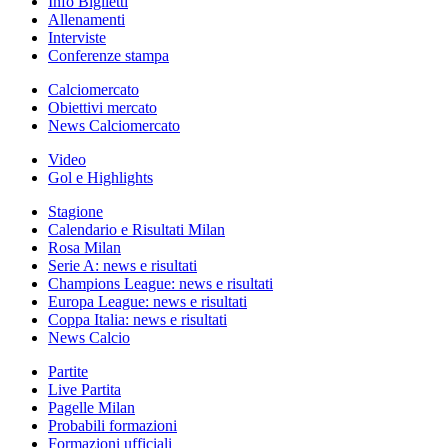
Info Biglietti
Allenamenti
Interviste
Conferenze stampa
Calciomercato
Obiettivi mercato
News Calciomercato
Video
Gol e Highlights
Stagione
Calendario e Risultati Milan
Rosa Milan
Serie A: news e risultati
Champions League: news e risultati
Europa League: news e risultati
Coppa Italia: news e risultati
News Calcio
Partite
Live Partita
Pagelle Milan
Probabili formazioni
Formazioni ufficiali