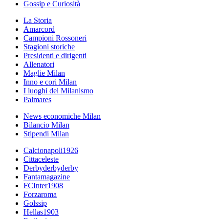
Gossip e Curiosità
La Storia
Amarcord
Campioni Rossoneri
Stagioni storiche
Presidenti e dirigenti
Allenatori
Maglie Milan
Inno e cori Milan
I luoghi del Milanismo
Palmares
News economiche Milan
Bilancio Milan
Stipendi Milan
Calcionapoli1926
Cittaceleste
Derbyderbyderby
Fantamagazine
FCInter1908
Forzaroma
Golssip
Hellas1903