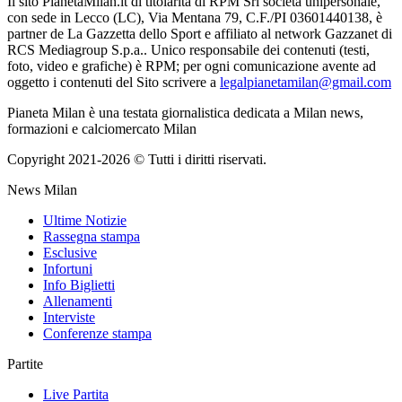
Il sito PianetaMilan.it di titolarità di RPM Srl società unipersonale,
con sede in Lecco (LC), Via Mentana 79, C.F./PI 03601440138, è
partner de La Gazzetta dello Sport e affiliato al network Gazzanet di
RCS Mediagroup S.p.a.. Unico responsabile dei contenuti (testi,
foto, video e grafiche) è RPM; per ogni comunicazione avente ad
oggetto i contenuti del Sito scrivere a
legalpianetamilan@gmail.com
Pianeta Milan è una testata giornalistica dedicata a Milan news,
formazioni e calciomercato Milan
Copyright 2021-2026 © Tutti i diritti riservati.
News Milan
Ultime Notizie
Rassegna stampa
Esclusive
Infortuni
Info Biglietti
Allenamenti
Interviste
Conferenze stampa
Partite
Live Partita