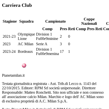
Carriera Club
Coppe
Stagione
Squadra
Campionato
Nazionali
C
Comp
Pres
Reti
Comp
Pres
Reti
Co
Olympique
Division 1
2021-23
2
0
Lione
Fu00e9minine
2023
AC Milan
Serie A
3
0
Division 1
2023-24
Bordeaux
17
1
Fu00e9menina
Pianetamilan.it
Testata giornalistica registrata - Aut. Trib.di Lecco n. 1143 del
22/10/2015. Editore: RPM Srl società unipersonale. Direttore
Responsabile: Matteo Ronchetti. Sito non ufficiale e non connesso
all' associazione calcio Milan. Marchio e logo dell' AC Milan sono
di esclusiva proprietà di A.C. Milan S.p.A.