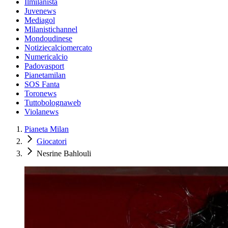
Ilmilanista
Juvenews
Mediagol
Milanistichannel
Mondoudinese
Notiziecalciomercato
Numericalcio
Padovasport
Pianetamilan
SOS Fanta
Toronews
Tuttobolognaweb
Violanews
Pianeta Milan
Giocatori
Nesrine Bahlouli