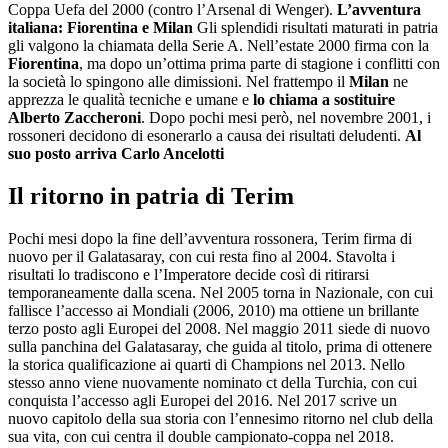
Coppa Uefa del 2000 (contro l’Arsenal di Wenger).
L’avventura
italiana: Fiorentina e Milan
Gli splendidi risultati maturati in patria
gli valgono la chiamata della Serie A. Nell’estate 2000 firma con la
Fiorentina
, ma dopo un’ottima prima parte di stagione i conflitti con
la società lo spingono alle dimissioni. Nel frattempo il
Milan
ne
apprezza le qualità tecniche e umane e
lo chiama a sostituire
Alberto Zaccheroni
. Dopo pochi mesi però, nel novembre 2001, i
rossoneri decidono di esonerarlo a causa dei risultati deludenti.
Al
suo posto arriva Carlo Ancelotti
Il ritorno in patria di Terim
Pochi mesi dopo la fine dell’avventura rossonera, Terim firma di
nuovo per il Galatasaray, con cui resta fino al 2004. Stavolta i
risultati lo tradiscono e l’Imperatore decide così di ritirarsi
temporaneamente dalla scena. Nel 2005 torna in Nazionale, con cui
fallisce l’accesso ai Mondiali (2006, 2010) ma ottiene un brillante
terzo posto agli Europei del 2008. Nel maggio 2011 siede di nuovo
sulla panchina del Galatasaray, che guida al titolo, prima di ottenere
la storica qualificazione ai quarti di Champions nel 2013. Nello
stesso anno viene nuovamente nominato ct della Turchia, con cui
conquista l’accesso agli Europei del 2016. Nel 2017 scrive un
nuovo capitolo della sua storia con l’ennesimo ritorno nel club della
sua vita, con cui centra il double campionato-coppa nel 2018.