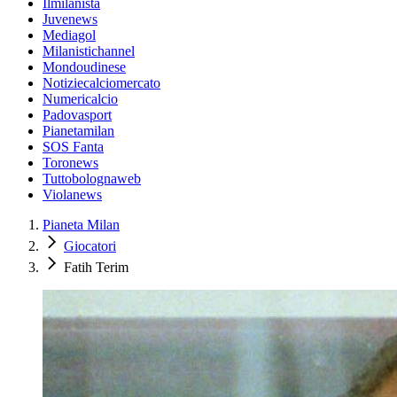
Ilmilanista
Juvenews
Mediagol
Milanistichannel
Mondoudinese
Notiziecalciomercato
Numericalcio
Padovasport
Pianetamilan
SOS Fanta
Toronews
Tuttobolognaweb
Violanews
Pianeta Milan
Giocatori
Fatih Terim