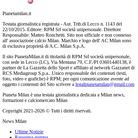
Pianetamilan.it
Testata giornalistica registrata - Aut. Trib.di Lecco n. 1143 del
22/10/2015. Editore: RPM Srl società unipersonale. Direttore
Responsabile: Matteo Ronchetti. Sito non ufficiale e non connesso
all' associazione calcio Milan. Marchio e logo dell' AC Milan sono
di esclusiva proprietà di A.C. Milan S.p.A.
Il sito PianetaMilan.it di titolarità di RPM Srl società unipersonale,
con sede in Lecco (LC), Via Mentana 79, C.F./PI 03601440138, è
partner de La Gazzetta dello Sport e affiliato al network Gazzanet di
RCS Mediagroup S.p.a.. Unico responsabile dei contenuti (testi,
foto, video e grafiche) è RPM; per ogni comunicazione avente ad
oggetto i contenuti del Sito scrivere a
legalpianetamilan@gmail.com
Pianeta Milan è una testata giornalistica dedicata a Milan news,
formazioni e calciomercato Milan
Copyright 2021-2026 © Tutti i diritti riservati.
News Milan
Ultime Notizie
Rassegna stampa