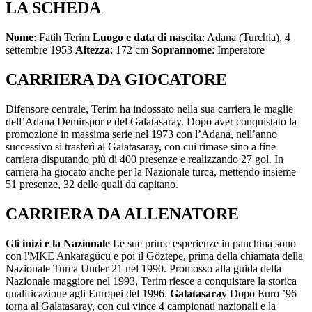
LA SCHEDA
Nome
: Fatih Terim
Luogo e data di nascita
: Adana (Turchia), 4
settembre 1953
Altezza
: 172 cm
Soprannome
: Imperatore
CARRIERA DA GIOCATORE
Difensore centrale, Terim ha indossato nella sua carriera le maglie
dell’Adana Demirspor e del Galatasaray. Dopo aver conquistato la
promozione in massima serie nel 1973 con l’Adana, nell’anno
successivo si trasferì al Galatasaray, con cui rimase sino a fine
carriera disputando più di 400 presenze e realizzando 27 gol. In
carriera ha giocato anche per la Nazionale turca, mettendo insieme
51 presenze, 32 delle quali da capitano.
CARRIERA DA ALLENATORE
Gli inizi e la Nazionale
Le sue prime esperienze in panchina sono
con l'MKE Ankaragücü e poi il Göztepe, prima della chiamata della
Nazionale Turca Under 21 nel 1990. Promosso alla guida della
Nazionale maggiore nel 1993, Terim riesce a conquistare la storica
qualificazione agli Europei del 1996.
Galatasaray
Dopo Euro ’96
torna al Galatasaray, con cui vince 4 campionati nazionali e la