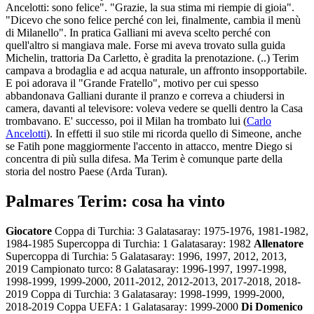
Ancelotti: sono felice". "Grazie, la sua stima mi riempie di gioia".
"Dicevo che sono felice perché con lei, finalmente, cambia il menù
di Milanello". In pratica Galliani mi aveva scelto perché con
quell'altro si mangiava male. Forse mi aveva trovato sulla guida
Michelin, trattoria Da Carletto, è gradita la prenotazione. (..) Terim
campava a brodaglia e ad acqua naturale, un affronto insopportabile.
E poi adorava il "Grande Fratello", motivo per cui spesso
abbandonava Galliani durante il pranzo e correva a chiudersi in
camera, davanti al televisore: voleva vedere se quelli dentro la Casa
trombavano. E' successo, poi il Milan ha trombato lui (
Carlo
Ancelotti
). In effetti il suo stile mi ricorda quello di Simeone, anche
se Fatih pone maggiormente l'accento in attacco, mentre Diego si
concentra di più sulla difesa. Ma Terim è comunque parte della
storia del nostro Paese (Arda Turan).
Palmares Terim: cosa ha vinto
Giocatore
Coppa di Turchia: 3 Galatasaray: 1975-1976, 1981-1982,
1984-1985 Supercoppa di Turchia: 1 Galatasaray: 1982
Allenatore
Supercoppa di Turchia: 5 Galatasaray: 1996, 1997, 2012, 2013,
2019 Campionato turco: 8 Galatasaray: 1996-1997, 1997-1998,
1998-1999, 1999-2000, 2011-2012, 2012-2013, 2017-2018, 2018-
2019 Coppa di Turchia: 3 Galatasaray: 1998-1999, 1999-2000,
2018-2019 Coppa UEFA: 1 Galatasaray: 1999-2000
Di Domenico