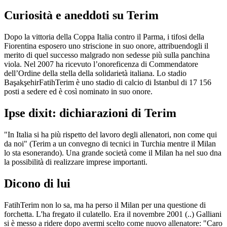
Curiosità e aneddoti su Terim
Dopo la vittoria della Coppa Italia contro il Parma, i tifosi della
Fiorentina esposero uno striscione in suo onore, attribuendogli il
merito di quel successo malgrado non sedesse più sulla panchina
viola. Nel 2007 ha ricevuto l’onoreficenza di Commendatore
dell’Ordine della stella della solidarietà italiana. Lo stadio
BaşakşehirFatihTerim è uno stadio di calcio di Istanbul di 17 156
posti a sedere ed è così nominato in suo onore.
Ipse dixit: dichiarazioni di Terim
"In Italia si ha più rispetto del lavoro degli allenatori, non come qui
da noi" (Terim a un convegno di tecnici in Turchia mentre il Milan
lo sta esonerando). Una grande società come il Milan ha nel suo dna
la possibilità di realizzare imprese importanti.
Dicono di lui
FatihTerim non lo sa, ma ha perso il Milan per una questione di
forchetta. L'ha fregato il culatello. Era il novembre 2001 (..) Galliani
si è messo a ridere dopo avermi scelto come nuovo allenatore: "Caro