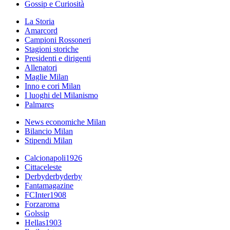
Gossip e Curiosità
La Storia
Amarcord
Campioni Rossoneri
Stagioni storiche
Presidenti e dirigenti
Allenatori
Maglie Milan
Inno e cori Milan
I luoghi del Milanismo
Palmares
News economiche Milan
Bilancio Milan
Stipendi Milan
Calcionapoli1926
Cittaceleste
Derbyderbyderby
Fantamagazine
FCInter1908
Forzaroma
Golssip
Hellas1903