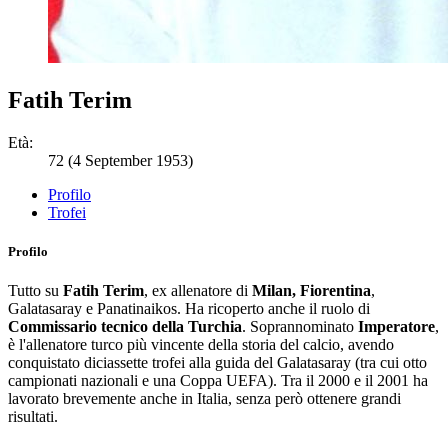
Fatih Terim
Età:
72 (4 September 1953)
Profilo
Trofei
Profilo
Tutto su
Fatih Terim
, ex allenatore di
Milan, Fiorentina
,
Galatasaray e Panatinaikos. Ha ricoperto anche il ruolo di
Commissario tecnico della Turchia
. Soprannominato
Imperatore
,
è l'allenatore turco più vincente della storia del calcio, avendo
conquistato diciassette trofei alla guida del Galatasaray (tra cui otto
campionati nazionali e una Coppa UEFA). Tra il 2000 e il 2001 ha
lavorato brevemente anche in Italia, senza però ottenere grandi
risultati.