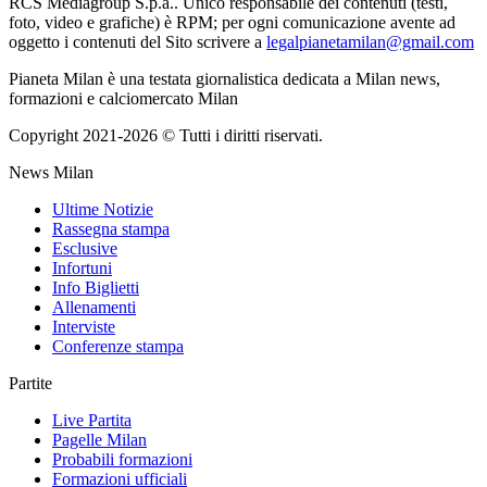
RCS Mediagroup S.p.a.. Unico responsabile dei contenuti (testi,
foto, video e grafiche) è RPM; per ogni comunicazione avente ad
oggetto i contenuti del Sito scrivere a
legalpianetamilan@gmail.com
Pianeta Milan è una testata giornalistica dedicata a Milan news,
formazioni e calciomercato Milan
Copyright 2021-2026 © Tutti i diritti riservati.
News Milan
Ultime Notizie
Rassegna stampa
Esclusive
Infortuni
Info Biglietti
Allenamenti
Interviste
Conferenze stampa
Partite
Live Partita
Pagelle Milan
Probabili formazioni
Formazioni ufficiali