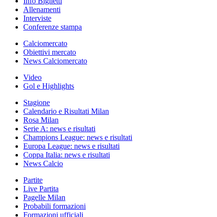
Info Biglietti
Allenamenti
Interviste
Conferenze stampa
Calciomercato
Obiettivi mercato
News Calciomercato
Video
Gol e Highlights
Stagione
Calendario e Risultati Milan
Rosa Milan
Serie A: news e risultati
Champions League: news e risultati
Europa League: news e risultati
Coppa Italia: news e risultati
News Calcio
Partite
Live Partita
Pagelle Milan
Probabili formazioni
Formazioni ufficiali