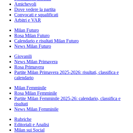
Amichevoli
Dove vedere la partita
Convocati e squalificati
Arbitri e VAR
Milan Futuro
Rosa Milan Futuro
Calendario e risultati Milan Futuro
News Milan Futuro
Giovanili
News Milan Primavera
Rosa Primavera
Partite Milan Primavera 2025-2026: risultati, classifica e
calendario
Milan Femminile
Rosa Milan Femminile
Partite Milan Femminile 2025-26: calendario, classifica e
risultati
News Milan Femminile
Rubriche
Editoriali e Analisi
Milan sui Social