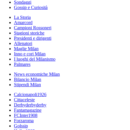
Sondaggi
Gossip e Curiosità
La Storia
Amarcord
Campioni Rossoneri
Stagioni storiche
Presidenti e dirigenti
Allenatori
Maglie Milan
Inno e cori Milan
I luoghi del Milanismo
Palmares
News economiche Milan
Bilancio Milan
Stipendi Milan
Calcionapoli1926
Cittaceleste
Derbyderbyderby
Fantamagazine
FCInter1908
Forzaroma
Golssip