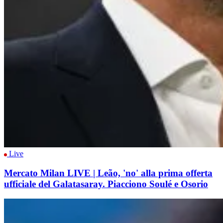
Live
Mercato Milan LIVE | Leão, 'no' alla prima offerta
ufficiale del Galatasaray. Piacciono Soulé e Osorio