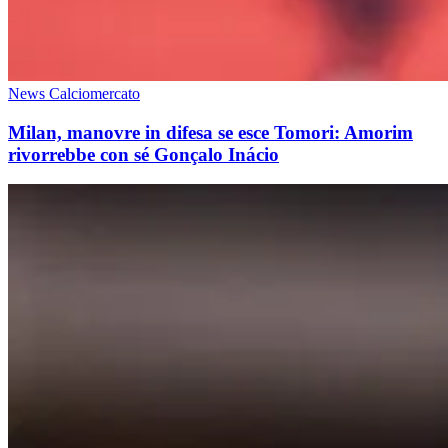
News Calciomercato
Milan, manovre in difesa se esce Tomori: Amorim
rivorrebbe con sé Gonçalo Inácio