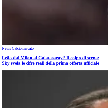
News Calciomercato
Leão dal Milan al Galatasaray? Il colpo di scena:
Sky svela le cifre reali della prima offerta ufficiale