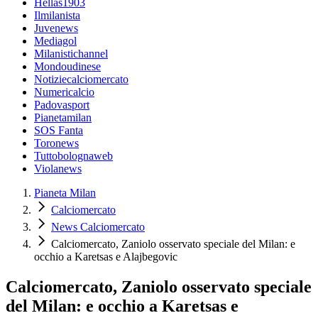
Hellas1903
Ilmilanista
Juvenews
Mediagol
Milanistichannel
Mondoudinese
Notiziecalciomercato
Numericalcio
Padovasport
Pianetamilan
SOS Fanta
Toronews
Tuttobolognaweb
Violanews
Pianeta Milan
Calciomercato
News Calciomercato
Calciomercato, Zaniolo osservato speciale del Milan: e
occhio a Karetsas e Alajbegovic
Calciomercato, Zaniolo osservato speciale
del Milan: e occhio a Karetsas e