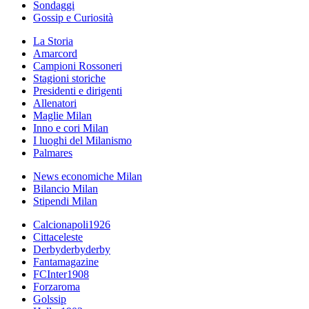
Sondaggi
Gossip e Curiosità
La Storia
Amarcord
Campioni Rossoneri
Stagioni storiche
Presidenti e dirigenti
Allenatori
Maglie Milan
Inno e cori Milan
I luoghi del Milanismo
Palmares
News economiche Milan
Bilancio Milan
Stipendi Milan
Calcionapoli1926
Cittaceleste
Derbyderbyderby
Fantamagazine
FCInter1908
Forzaroma
Golssip