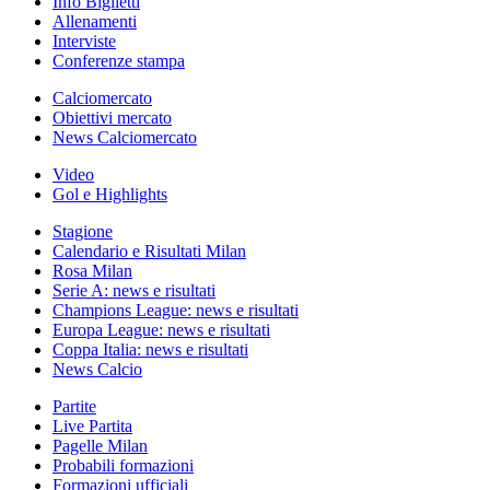
Info Biglietti
Allenamenti
Interviste
Conferenze stampa
Calciomercato
Obiettivi mercato
News Calciomercato
Video
Gol e Highlights
Stagione
Calendario e Risultati Milan
Rosa Milan
Serie A: news e risultati
Champions League: news e risultati
Europa League: news e risultati
Coppa Italia: news e risultati
News Calcio
Partite
Live Partita
Pagelle Milan
Probabili formazioni
Formazioni ufficiali