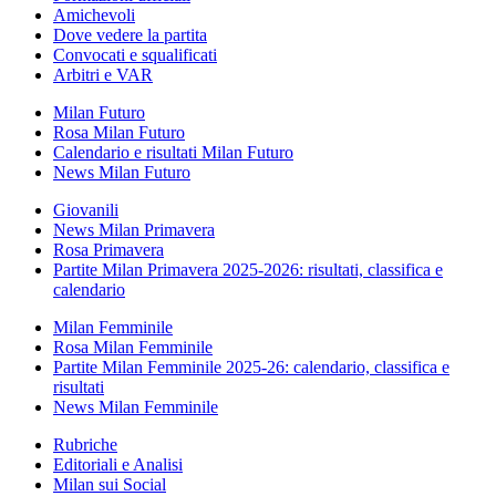
Amichevoli
Dove vedere la partita
Convocati e squalificati
Arbitri e VAR
Milan Futuro
Rosa Milan Futuro
Calendario e risultati Milan Futuro
News Milan Futuro
Giovanili
News Milan Primavera
Rosa Primavera
Partite Milan Primavera 2025-2026: risultati, classifica e
calendario
Milan Femminile
Rosa Milan Femminile
Partite Milan Femminile 2025-26: calendario, classifica e
risultati
News Milan Femminile
Rubriche
Editoriali e Analisi
Milan sui Social