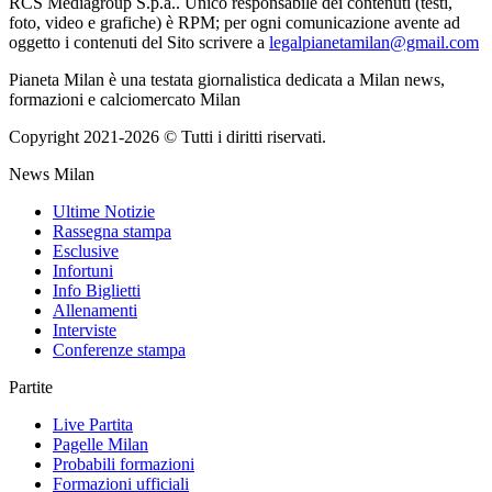
RCS Mediagroup S.p.a.. Unico responsabile dei contenuti (testi,
foto, video e grafiche) è RPM; per ogni comunicazione avente ad
oggetto i contenuti del Sito scrivere a
legalpianetamilan@gmail.com
Pianeta Milan è una testata giornalistica dedicata a Milan news,
formazioni e calciomercato Milan
Copyright 2021-2026 © Tutti i diritti riservati.
News Milan
Ultime Notizie
Rassegna stampa
Esclusive
Infortuni
Info Biglietti
Allenamenti
Interviste
Conferenze stampa
Partite
Live Partita
Pagelle Milan
Probabili formazioni
Formazioni ufficiali