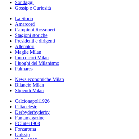
Sondaggi
Gossip e Curiosità
La Storia
Amarcord
Campioni Rossoneri
Stagioni storiche
Presidenti e dirigenti
Allenatori
Maglie Milan
Inno e cori Milan
I luoghi del Milanismo
Palmares
News economiche Milan
Bilancio Milan
Stipendi Milan
Calcionapoli1926
Cittaceleste
Derbyderbyderby
Fantamagazine
FCInter1908
Forzaroma
Golssip