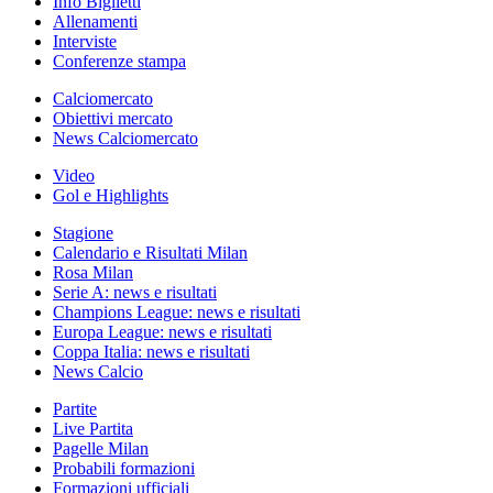
Info Biglietti
Allenamenti
Interviste
Conferenze stampa
Calciomercato
Obiettivi mercato
News Calciomercato
Video
Gol e Highlights
Stagione
Calendario e Risultati Milan
Rosa Milan
Serie A: news e risultati
Champions League: news e risultati
Europa League: news e risultati
Coppa Italia: news e risultati
News Calcio
Partite
Live Partita
Pagelle Milan
Probabili formazioni
Formazioni ufficiali