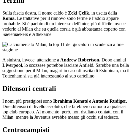
Terzini
Sulla fascia destra, il nome caldo è
Zeki Çelik
,
in uscita dalla
Roma.
Le trattative per il rinnovo sono ferme e l’addio appare
probabile. Si è parlato di un interesse dell'Inter, più difficile invece
vederlo al Milan che su quella corsia è già abbastanza coperto con
Saelemaekers e Athekame.
A sinistra, invece, attenzione a
Andrew Robertson
.
Dopo anni al
Liverpool,
lo scozzese potrebbe lasciare Anfield. Sarebbe una bella
suggestione per il Milan, magari in caso di uscita di Estupinan, ma il
Tottenham si sta già interessando al suo cartellino.
Difensori centrali
I nomi più prestigiosi sono
Ibrahima Konaté
e
Antonio Rudiger
.
Due difensori di livello assoluto, che farebbero comodo a qualsiasi
top club europeo. Al momento, però, non risultano contatti con il
Milan, mentre la Juventus avrebbe messo gli occhi sul tedesco.
Centrocampisti