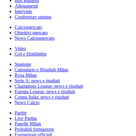
Info Biglietti
Allenamenti
Interviste
Conferenze stampa
Calciomercato
Obiettivi mercato
News Calciomercato
Video
Gol e Highlights
Stagione
Calendario e Risultati Milan
Rosa Milan
Serie A: news e risultati
Champions League: news e risultati
Europa League: news e risultati
Coppa Italia: news e risultati
News Calcio
Partite
Live Partita
Pagelle Milan
Probabili formazioni
Formazioni ufficiali