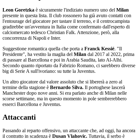
Leon Goretzka
è sicuramente l'indiziato numero uno del
Milan
presente in questa lista. Il club rossonero ha già avuto contatti con
l'entourage del giocatore per tastare il terreno, e il centrocampista
gradirebbe un'avventura in Italia come confermato dall'esperto di
calciomercato tedesco Christian Falk. Attenzione, però, alla
concorrenza di Napoli e Inter.
Suggestione romantica quella che porta a
Franck Kessié
. "Il
Presidente", ha vestito la maglia del
Milan
dal 2017 al 2022, prima
di passare al Barcellona e poi in Arabia Saudita, lato Al-Alhi.
Secondo quanto riportato da Fabrizio Romano, ci sarebbero diverse
big di Serie A sull'ivoriano: su tutte la Juventus.
Un altro giocatore dal valore assoluto che si libererà a zero al
termine della stagione è
Bernardo Silva.
Il portoghese lascerà
Manchester dopo nove anni. Si era parlato anche di Milan nelle
scorse settimane, ma in questo momento in pole sembrerebbero
esserci Barcellona e Juventus.
Attaccanti
Passando al reparto offensivo, un attaccante che, ad oggi, ha ancora
il contratto in scadenza è
Dusan Vlahovic.
Tuttavia, il serbo è