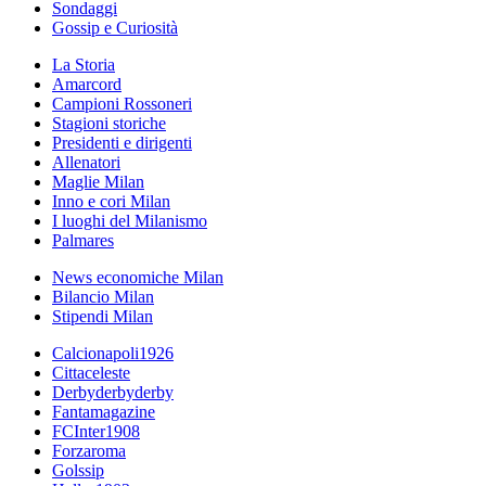
Sondaggi
Gossip e Curiosità
La Storia
Amarcord
Campioni Rossoneri
Stagioni storiche
Presidenti e dirigenti
Allenatori
Maglie Milan
Inno e cori Milan
I luoghi del Milanismo
Palmares
News economiche Milan
Bilancio Milan
Stipendi Milan
Calcionapoli1926
Cittaceleste
Derbyderbyderby
Fantamagazine
FCInter1908
Forzaroma
Golssip