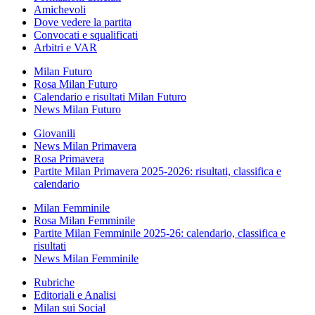
Amichevoli
Dove vedere la partita
Convocati e squalificati
Arbitri e VAR
Milan Futuro
Rosa Milan Futuro
Calendario e risultati Milan Futuro
News Milan Futuro
Giovanili
News Milan Primavera
Rosa Primavera
Partite Milan Primavera 2025-2026: risultati, classifica e
calendario
Milan Femminile
Rosa Milan Femminile
Partite Milan Femminile 2025-26: calendario, classifica e
risultati
News Milan Femminile
Rubriche
Editoriali e Analisi
Milan sui Social