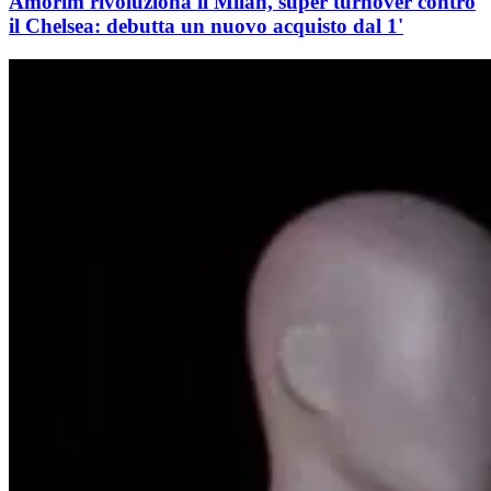
Amorim rivoluziona il Milan, super turnover contro
il Chelsea: debutta un nuovo acquisto dal 1'