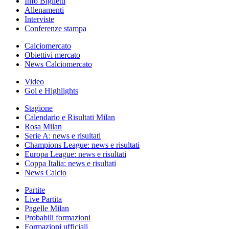
Info Biglietti
Allenamenti
Interviste
Conferenze stampa
Calciomercato
Obiettivi mercato
News Calciomercato
Video
Gol e Highlights
Stagione
Calendario e Risultati Milan
Rosa Milan
Serie A: news e risultati
Champions League: news e risultati
Europa League: news e risultati
Coppa Italia: news e risultati
News Calcio
Partite
Live Partita
Pagelle Milan
Probabili formazioni
Formazioni ufficiali