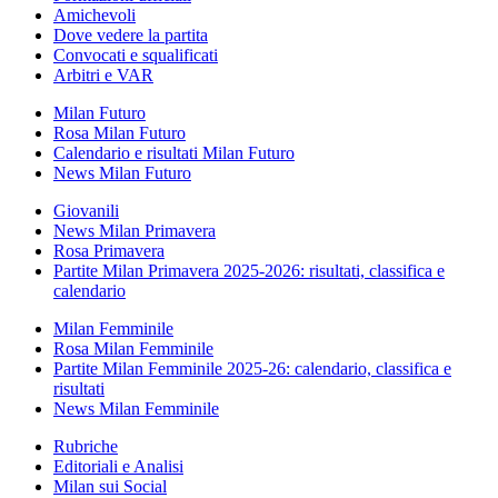
Amichevoli
Dove vedere la partita
Convocati e squalificati
Arbitri e VAR
Milan Futuro
Rosa Milan Futuro
Calendario e risultati Milan Futuro
News Milan Futuro
Giovanili
News Milan Primavera
Rosa Primavera
Partite Milan Primavera 2025-2026: risultati, classifica e
calendario
Milan Femminile
Rosa Milan Femminile
Partite Milan Femminile 2025-26: calendario, classifica e
risultati
News Milan Femminile
Rubriche
Editoriali e Analisi
Milan sui Social