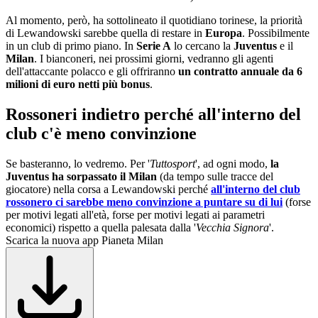
Al momento, però, ha sottolineato il quotidiano torinese, la priorità
di Lewandowski sarebbe quella di restare in
Europa
. Possibilmente
in un club di primo piano. In
Serie A
lo cercano la
Juventus
e il
Milan
. I bianconeri, nei prossimi giorni, vedranno gli agenti
dell'attaccante polacco e gli offriranno
un contratto annuale da 6
milioni di euro netti più bonus
.
Rossoneri indietro perché all'interno del
club c'è meno convinzione
Se basteranno, lo vedremo. Per '
Tuttosport
', ad ogni modo,
la
Juventus ha sorpassato il Milan
(da tempo sulle tracce del
giocatore) nella corsa a Lewandowski perché
all'interno del club
rossonero ci sarebbe meno convinzione a puntare su di lui
(forse
per motivi legati all'età, forse per motivi legati ai parametri
economici) rispetto a quella palesata dalla '
Vecchia Signora
'.
Scarica la nuova app Pianeta Milan