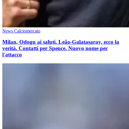
News Calciomercato
Milan, Odogu ai saluti. Leão-Galatasaray, ecco la
verità. Contatti per Spence. Nuovo nome per
l'attacco