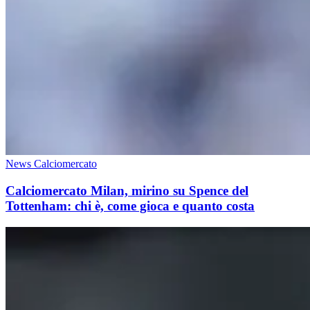
News Calciomercato
Calciomercato Milan, mirino su Spence del
Tottenham: chi è, come gioca e quanto costa