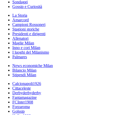
Sondaggi
Gossip e Curiosità
La Storia
Amarcord
Campioni Rossoneri
Stagioni storiche
Presidenti e dirigenti
Allenatori
Maglie Milan
Inno e cori Milan
I luoghi del Milanismo
Palmares
News economiche Milan
Bilancio Milan
Stipendi Milan
Calcionapoli1926
Cittaceleste
Derbyderbyderby
Fantamagazine
FCInter1908
Forzaroma
Golssip