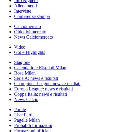
Info Biglietti
Allenamenti
Interviste
Conferenze stampa
Calciomercato
Obiettivi mercato
News Calciomercato
Video
Gol e Highlights
Stagione
Calendario e Risultati Milan
Rosa Milan
Serie A: news e risultati
Champions League: news e risultati
Europa League: news e risultati
Coppa Italia: news e risultati
News Calcio
Partite
Live Partita
Pagelle Milan
Probabili formazioni
Formazioni ufficiali