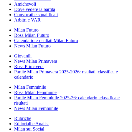
Amichevoli
Dove vedere la partita
Convocati e squalificati
Arbitri e VAR
Milan Futuro
Rosa Milan Futuro
Calendario e risultati Milan Futuro
News Milan Futuro
Giovanili
News Milan Primavera
Rosa Primavera
Partite Milan Primavera 2025-2026: risultati, classifica e
calendario
Milan Femminile
Rosa Milan Femminile
Partite Milan Femminile 2025-26: calendario, classifica e
risultati
News Milan Femminile
Rubriche
Editoriali e Analisi
Milan sui Social