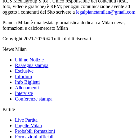
RCS Mediagroup S.p.a.. Unico responsabile dei contenuti (testi,
foto, video e grafiche) è RPM; per ogni comunicazione avente ad
oggetto i contenuti del Sito scrivere a
legalpianetamilan@gmail.com
Pianeta Milan è una testata giornalistica dedicata a Milan news,
formazioni e calciomercato Milan
Copyright 2021-2026 © Tutti i diritti riservati.
News Milan
Ultime Notizie
Rassegna stampa
Esclusive
Infortuni
Info Biglietti
Allenamenti
Interviste
Conferenze stampa
Partite
Live Partita
Pagelle Milan
Probabili formazioni
Formazioni ufficiali