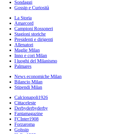
Sondaggi
Gossip e Curiosità
La Storia
Amarcord
Campioni Rossoneri
Stagioni storiche
Presidenti e dirigenti
Allenatori
Maglie Milan
Inno e cori Milan
I luoghi del Milanismo
Palmares
News economiche Milan
Bilancio Milan
Stipendi Milan
Calcionapoli1926
Cittaceleste
Derbyderbyderby
Fantamagazine
FCInter1908
Forzaroma
Golssip