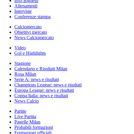
Info Biglietti
Allenamenti
Interviste
Conferenze stampa
Calciomercato
Obiettivi mercato
News Calciomercato
Video
Gol e Highlights
Stagione
Calendario e Risultati Milan
Rosa Milan
Serie A: news e risultati
Champions League: news e risultati
Europa League: news e risultati
Coppa Italia: news e risultati
News Calcio
Partite
Live Partita
Pagelle Milan
Probabili formazioni
Formazioni ufficiali