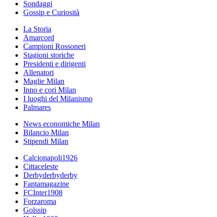
Sondaggi
Gossip e Curiosità
La Storia
Amarcord
Campioni Rossoneri
Stagioni storiche
Presidenti e dirigenti
Allenatori
Maglie Milan
Inno e cori Milan
I luoghi del Milanismo
Palmares
News economiche Milan
Bilancio Milan
Stipendi Milan
Calcionapoli1926
Cittaceleste
Derbyderbyderby
Fantamagazine
FCInter1908
Forzaroma
Golssip