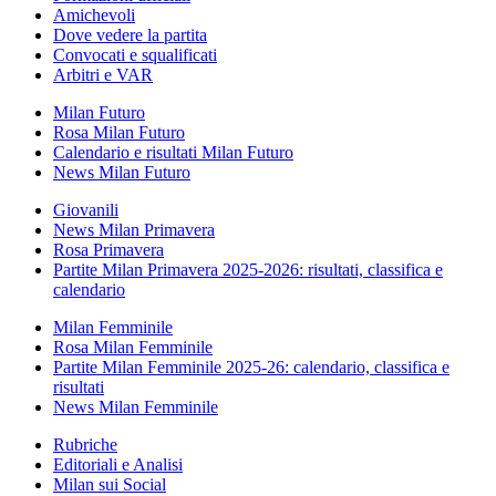
Amichevoli
Dove vedere la partita
Convocati e squalificati
Arbitri e VAR
Milan Futuro
Rosa Milan Futuro
Calendario e risultati Milan Futuro
News Milan Futuro
Giovanili
News Milan Primavera
Rosa Primavera
Partite Milan Primavera 2025-2026: risultati, classifica e
calendario
Milan Femminile
Rosa Milan Femminile
Partite Milan Femminile 2025-26: calendario, classifica e
risultati
News Milan Femminile
Rubriche
Editoriali e Analisi
Milan sui Social