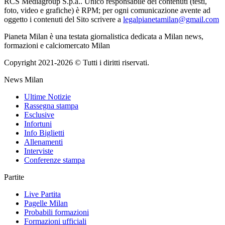
RCS Mediagroup S.p.a.. Unico responsabile dei contenuti (testi,
foto, video e grafiche) è RPM; per ogni comunicazione avente ad
oggetto i contenuti del Sito scrivere a
legalpianetamilan@gmail.com
Pianeta Milan è una testata giornalistica dedicata a Milan news,
formazioni e calciomercato Milan
Copyright 2021-2026 © Tutti i diritti riservati.
News Milan
Ultime Notizie
Rassegna stampa
Esclusive
Infortuni
Info Biglietti
Allenamenti
Interviste
Conferenze stampa
Partite
Live Partita
Pagelle Milan
Probabili formazioni
Formazioni ufficiali