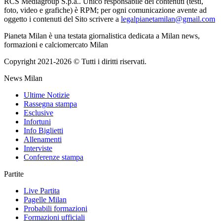
RCS Mediagroup S.p.a.. Unico responsabile dei contenuti (testi,
foto, video e grafiche) è RPM; per ogni comunicazione avente ad
oggetto i contenuti del Sito scrivere a
legalpianetamilan@gmail.com
Pianeta Milan è una testata giornalistica dedicata a Milan news,
formazioni e calciomercato Milan
Copyright 2021-2026 © Tutti i diritti riservati.
News Milan
Ultime Notizie
Rassegna stampa
Esclusive
Infortuni
Info Biglietti
Allenamenti
Interviste
Conferenze stampa
Partite
Live Partita
Pagelle Milan
Probabili formazioni
Formazioni ufficiali