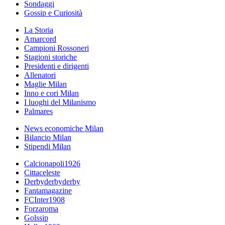
Sondaggi
Gossip e Curiosità
La Storia
Amarcord
Campioni Rossoneri
Stagioni storiche
Presidenti e dirigenti
Allenatori
Maglie Milan
Inno e cori Milan
I luoghi del Milanismo
Palmares
News economiche Milan
Bilancio Milan
Stipendi Milan
Calcionapoli1926
Cittaceleste
Derbyderbyderby
Fantamagazine
FCInter1908
Forzaroma
Golssip