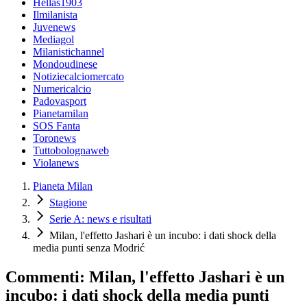
Hellas1903
Ilmilanista
Juvenews
Mediagol
Milanistichannel
Mondoudinese
Notiziecalciomercato
Numericalcio
Padovasport
Pianetamilan
SOS Fanta
Toronews
Tuttobolognaweb
Violanews
Pianeta Milan
Stagione
Serie A: news e risultati
Milan, l'effetto Jashari è un incubo: i dati shock della
media punti senza Modrić
Commenti: Milan, l'effetto Jashari è un
incubo: i dati shock della media punti