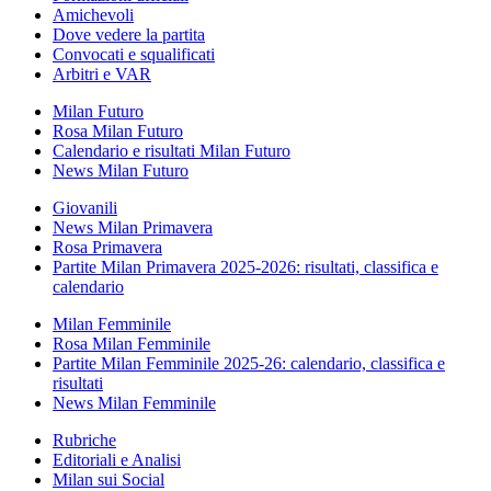
Amichevoli
Dove vedere la partita
Convocati e squalificati
Arbitri e VAR
Milan Futuro
Rosa Milan Futuro
Calendario e risultati Milan Futuro
News Milan Futuro
Giovanili
News Milan Primavera
Rosa Primavera
Partite Milan Primavera 2025-2026: risultati, classifica e
calendario
Milan Femminile
Rosa Milan Femminile
Partite Milan Femminile 2025-26: calendario, classifica e
risultati
News Milan Femminile
Rubriche
Editoriali e Analisi
Milan sui Social