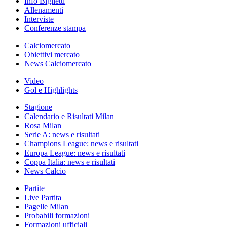
Info Biglietti
Allenamenti
Interviste
Conferenze stampa
Calciomercato
Obiettivi mercato
News Calciomercato
Video
Gol e Highlights
Stagione
Calendario e Risultati Milan
Rosa Milan
Serie A: news e risultati
Champions League: news e risultati
Europa League: news e risultati
Coppa Italia: news e risultati
News Calcio
Partite
Live Partita
Pagelle Milan
Probabili formazioni
Formazioni ufficiali