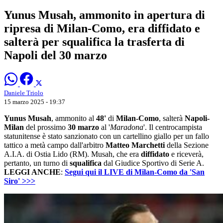
Yunus Musah, ammonito in apertura di
ripresa di Milan-Como, era diffidato e
salterà per squalifica la trasferta di
Napoli del 30 marzo
Daniele Triolo
15 marzo 2025 - 19:37
Yunus Musah
, ammonito al
48'
di
Milan-Como
, salterà
Napoli-
Milan
del prossimo
30 marzo
al '
Maradona
'. Il centrocampista
statunitense è stato sanzionato con un cartellino giallo per un fallo
tattico a metà campo dall'arbitro
Matteo Marchetti
della Sezione
A.I.A. di Ostia Lido (RM). Musah, che era
diffidato
e riceverà,
pertanto, un turno di
squalifica
dal Giudice Sportivo di Serie A.
LEGGI ANCHE
:
Segui qui il LIVE di Milan-Como da 'San
Siro' >>>