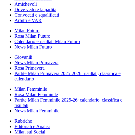
Amichevoli
Dove vedere la partita
Convocati e squalificati
Arbitri e VAR
Milan Futuro
Rosa Milan Futuro
Calendario e risultati Milan Futuro
News Milan Futuro
Giovanili
News Milan Primavera
Rosa Primavera
Partite Milan Primavera 2025-2026: risultati, classifica e
calendario
Milan Femminile
Rosa Milan Femminile
Partite Milan Femminile 2025-26: calendario, classifica e
risultati
News Milan Femminile
Rubriche
Editoriali e Analisi
Milan sui Social