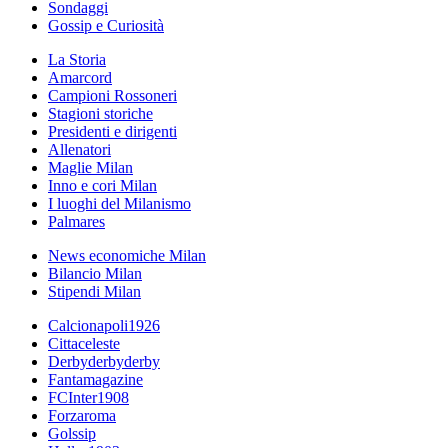
Sondaggi
Gossip e Curiosità
La Storia
Amarcord
Campioni Rossoneri
Stagioni storiche
Presidenti e dirigenti
Allenatori
Maglie Milan
Inno e cori Milan
I luoghi del Milanismo
Palmares
News economiche Milan
Bilancio Milan
Stipendi Milan
Calcionapoli1926
Cittaceleste
Derbyderbyderby
Fantamagazine
FCInter1908
Forzaroma
Golssip