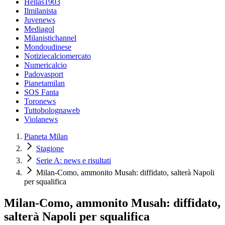
Hellas1903
Ilmilanista
Juvenews
Mediagol
Milanistichannel
Mondoudinese
Notiziecalciomercato
Numericalcio
Padovasport
Pianetamilan
SOS Fanta
Toronews
Tuttobolognaweb
Violanews
Pianeta Milan
Stagione
Serie A: news e risultati
Milan-Como, ammonito Musah: diffidato, salterà Napoli
per squalifica
Milan-Como, ammonito Musah: diffidato,
salterà Napoli per squalifica