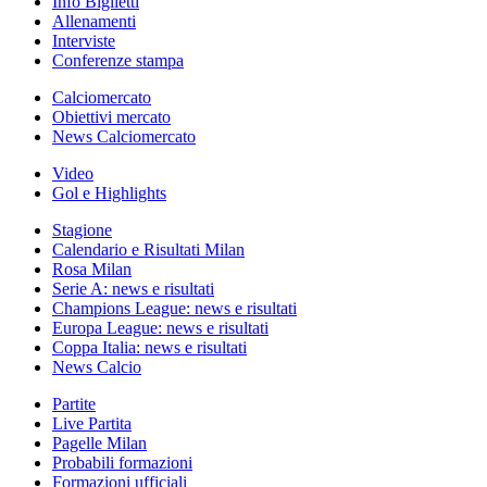
Info Biglietti
Allenamenti
Interviste
Conferenze stampa
Calciomercato
Obiettivi mercato
News Calciomercato
Video
Gol e Highlights
Stagione
Calendario e Risultati Milan
Rosa Milan
Serie A: news e risultati
Champions League: news e risultati
Europa League: news e risultati
Coppa Italia: news e risultati
News Calcio
Partite
Live Partita
Pagelle Milan
Probabili formazioni
Formazioni ufficiali