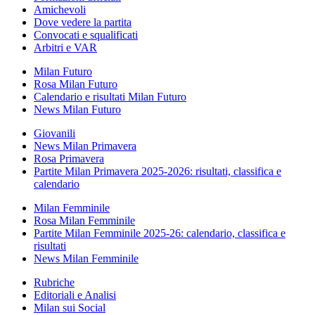
Amichevoli
Dove vedere la partita
Convocati e squalificati
Arbitri e VAR
Milan Futuro
Rosa Milan Futuro
Calendario e risultati Milan Futuro
News Milan Futuro
Giovanili
News Milan Primavera
Rosa Primavera
Partite Milan Primavera 2025-2026: risultati, classifica e
calendario
Milan Femminile
Rosa Milan Femminile
Partite Milan Femminile 2025-26: calendario, classifica e
risultati
News Milan Femminile
Rubriche
Editoriali e Analisi
Milan sui Social