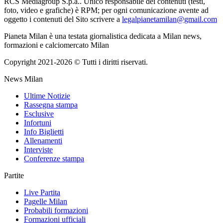
RCS Mediagroup S.p.a.. Unico responsabile dei contenuti (testi,
foto, video e grafiche) è RPM; per ogni comunicazione avente ad
oggetto i contenuti del Sito scrivere a
legalpianetamilan@gmail.com
Pianeta Milan è una testata giornalistica dedicata a Milan news,
formazioni e calciomercato Milan
Copyright 2021-2026 © Tutti i diritti riservati.
News Milan
Ultime Notizie
Rassegna stampa
Esclusive
Infortuni
Info Biglietti
Allenamenti
Interviste
Conferenze stampa
Partite
Live Partita
Pagelle Milan
Probabili formazioni
Formazioni ufficiali