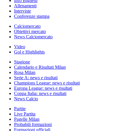
Info Biglietti
Allenamenti
Interviste
Conferenze stampa
Calciomercato
Obiettivi mercato
News Calciomercato
Video
Gol e Highlights
Stagione
Calendario e Risultati Milan
Rosa Milan
Serie A: news e risultati
Champions League: news e risultati
Europa League: news e risultati
Coppa Italia: news e risultati
News Calcio
Partite
Live Partita
Pagelle Milan
Probabili formazioni
Formazioni ufficiali