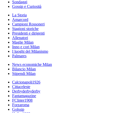
Sondaggi
Gossip e Curiosità
La Storia
Amarcord
Campioni Rossoneri
Stagioni storiche
Presidenti e dirigenti
Allenatori
Maglie Milan
Inno e cori Milan
I luoghi del Milanismo
Palmares
News economiche Milan
Bilancio Milan
Stipendi Milan
Calcionapoli1926
Cittaceleste
Derbyderbyderby
Fantamagazine
FCInter1908
Forzaroma
Golssip